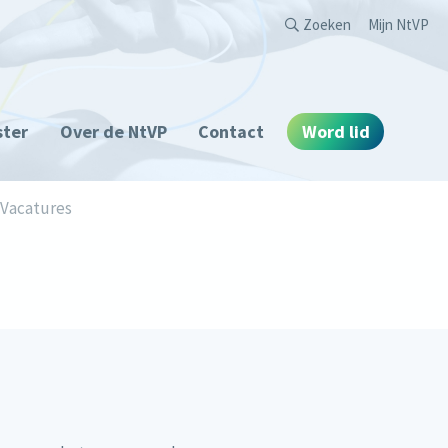
Second
Zoeken
Mijn NtVP
ster
Over de NtVP
Contact
Word lid
Vacatures