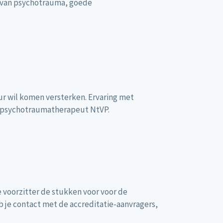
ld van psychotrauma, goede
uur wil komen versterken. Ervaring met
ls psychotraumatherapeut NtVP.
e voorzitter de stukken voor voor de
b je contact met de accreditatie-aanvragers,