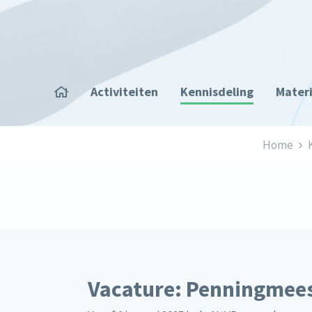
Overslaan en naar de inhoud gaan
Home
Activiteiten
Kennisdeling
Mater
Kruimelpad
Home
Vacature: Penningmee