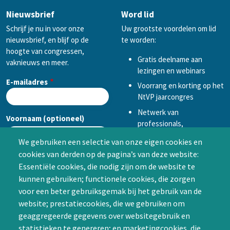
Nieuwsbrief
Word lid
Schrijf je nu in voor onze
Uw grootste voordelen om lid
nieuwsbrief, en blijf op de
te worden:
hoogte van congressen,
Gratis deelname aan
vaknieuws en meer.
lezingen en webinars
E-mailadres
Voorrang en korting op het
NtVP jaarcongres
Netwerk van
Voornaam (optioneel)
professionals,
mogelijkheid tot
We gebruiken een selectie van onze eigen cookies en
samenwerken in een van
cookies van derden op de pagina’s van deze website:
Achternaam (optioneel)
de Special Interest
Essentiële cookies, die nodig zijn om de website te
Groepen (SIG’s) of zelf een
kunnen gebruiken; functionele cookies, die zorgen
SIG initiëren
voor een beter gebruiksgemak bij het gebruik van de
CAPTCHA
website; prestatiecookies, die we gebruiken om
Word lid
geaggregeerde gegevens over websitegebruik en
statistieken te genereren; en marketingcookies, die