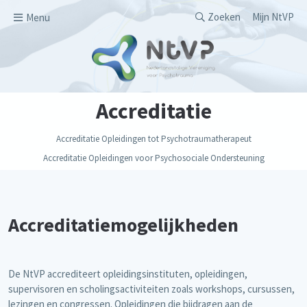
Overslaan en naar de inhoud gaan
Secondary men
Zoeken
Mijn NtVP
Menu
Accreditatie
Accreditatie Opleidingen tot Psychotraumatherapeut
Accreditatie Opleidingen voor Psychosociale Ondersteuning
Accreditatiemogelijkheden
De NtVP accrediteert opleidingsinstituten, opleidingen,
supervisoren en scholingsactiviteiten zoals workshops, cursussen,
lezingen en congressen. Opleidingen die bijdragen aan de