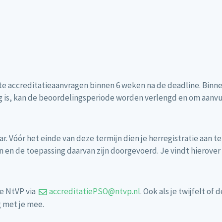
accreditatieaanvragen binnen 6 weken na de deadline. Binnen d
dig is, kan de beoordelingsperiode worden verlengd en om aanv
r. Vóór het einde van deze termijn dien je herregistratie aan te
 en de toepassing daarvan zijn doorgevoerd. Je vindt hierover
de NtVP via
accreditatiePSO@ntvp.nl
. Ook als je twijfelt o
 met je mee.