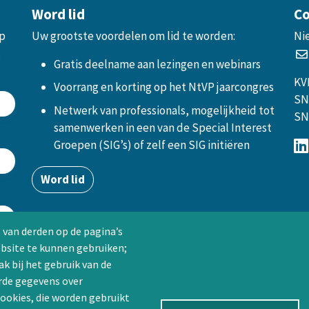
Word lid
Co
op
Uw grootste voordelen om lid te worden:
Ni
.
Gratis deelname aan lezingen en webinars
KV
Voorrang en korting op het NtVP jaarcongres
SN
Netwerk van professionals, mogelijkheid tot
SN
samenwerken in een van de Special Interest
Groepen (SIG’s) of zelf een SIG initiëren
Word lid
 van derden op de pagina’s
ebsite te kunnen gebruiken;
k bij het gebruik van de
rde gegevens over
ookies, die worden gebruikt