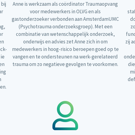
 bij
Anne is werkzaam als coördinator Traumaopvang
ar
voor medewerkers in OLVG en als
sta
gastonderzoeker verbonden aan AmsterdamUMC
do
ng,
(Psychotrauma onderzoeksgroep). Met een
zo
or
combinatie van wetenschappelijk onderzoek,
func
en
onderwijs en advies zet Anne zich in om
zij 
eck-
medewerkers in hoog-risico beroepen goed op te
ie
vangen en te ondersteunen na werk-gerelateerd
onder
en
trauma om zo negatieve gevolgen te voorkomen.
die
ing
mi
n
def
en.