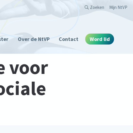
Second
Zoeken
Mijn NtVP
ster
Over de NtVP
Contact
Word lid
e voor
ociale