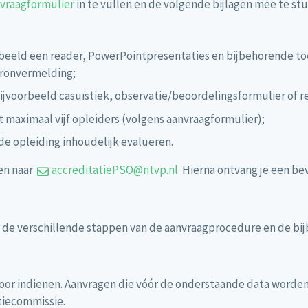
vraagformulier
in te vullen en de volgende bijlagen mee te stu
beeld een reader, PowerPointpresentaties en bijbehorende toe
bronvermelding;
bijvoorbeeld casuïstiek, observatie/beoordelingsformulier of r
t maximaal vijf opleiders (volgens aanvraagformulier);
e opleiding inhoudelijk evalueren.
gen naar
accreditatiePSO@ntvp.nl
Hierna ontvang je een bev
er de verschillende stappen van de aanvraagprocedure en de b
 door indienen. Aanvragen die vóór de onderstaande data word
tiecommissie.