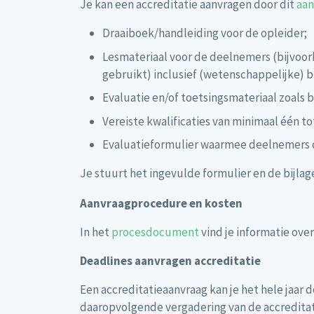
Je kan een accreditatie aanvragen door dit
aan
Draaiboek/handleiding voor de opleider;
Lesmateriaal voor de deelnemers (bijvoor
gebruikt) inclusief (wetenschappelijke) 
Evaluatie en/of toetsingsmateriaal zoals 
Vereiste kwalificaties van minimaal één to
Evaluatieformulier waarmee deelnemers d
Je stuurt het ingevulde formulier en de bijla
Aanvraagprocedure en kosten
In het
procesdocument
vind je informatie ov
Deadlines aanvragen accreditatie
Een accreditatieaanvraag kan je het hele jaar
daaropvolgende vergadering van de accredita