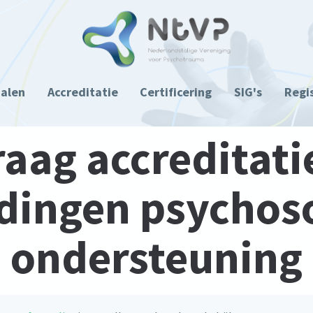
ialen
Accreditatie
Certificering
SIG's
Regi
aag accreditati
dingen psychos
ondersteuning