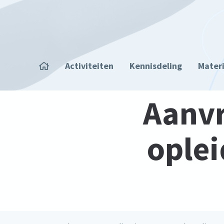
Overslaan en naar de inhoud gaan
Home
Activiteiten
Kennisdeling
Mater
Aanvr
oplei