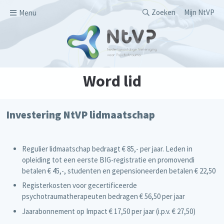
Overslaan en naar de inhoud gaan
Secondary men
Zoeken
Mijn NtVP
Menu
Word lid
Investering NtVP lidmaatschap
Regulier lidmaatschap bedraagt € 85,- per jaar. Leden in
opleiding tot een eerste BIG-registratie en promovendi
betalen € 45,-, studenten en gepensioneerden betalen € 22,50
Registerkosten voor gecertificeerde
psychotraumatherapeuten bedragen € 56,50 per jaar
Jaarabonnement op Impact € 17,50 per jaar (i.p.v. € 27,50)