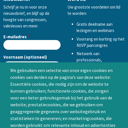
Schrijf je nu in voor onze
Uw grootste voordelen om lid
nieuwsbrief, en blijf op de
te worden:
hoogte van congressen,
Gratis deelname aan
vaknieuws en meer.
lezingen en webinars
E-mailadres
Voorrang en korting op het
NtVP jaarcongres
Netwerk van
Voornaam (optioneel)
professionals,
mogelijkheid tot
We gebruiken een selectie van onze eigen cookies en
samenwerken in een van
cookies van derden op de pagina’s van deze website:
Achternaam (optioneel)
de Special Interest
Essentiële cookies, die nodig zijn om de website te
Groepen (SIG’s) of zelf een
kunnen gebruiken; functionele cookies, die zorgen
SIG initiëren
voor een beter gebruiksgemak bij het gebruik van de
CAPTCHA
website; prestatiecookies, die we gebruiken om
Word lid
geaggregeerde gegevens over websitegebruik en
statistieken te genereren; en marketingcookies, die
worden gebruikt om relevante inhoud en advertenties