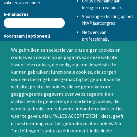
Gratis deelname aan
vaknieuws en meer.
lezingen en webinars
E-mailadres
Voorrang en korting op het
NtVP jaarcongres
Netwerk van
Voornaam (optioneel)
professionals,
mogelijkheid tot
We gebruiken een selectie van onze eigen cookies en
samenwerken in een van
cookies van derden op de pagina’s van deze website:
Achternaam (optioneel)
de Special Interest
Essentiële cookies, die nodig zijn om de website te
Groepen (SIG’s) of zelf een
kunnen gebruiken; functionele cookies, die zorgen
SIG initiëren
voor een beter gebruiksgemak bij het gebruik van de
CAPTCHA
website; prestatiecookies, die we gebruiken om
Word lid
geaggregeerde gegevens over websitegebruik en
statistieken te genereren; en marketingcookies, die
worden gebruikt om relevante inhoud en advertenties
weer te geven. Als u "ALLES ACCEPTEREN" kiest, geeft
u toestemming voor het gebruik van alle cookies. Via
"Instellingen" kunt u op elk moment individuele