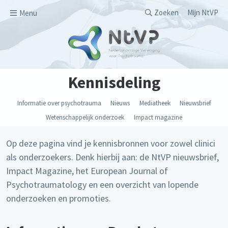
Overslaan en naar de inhoud gaan
Secondary men
Zoeken
Mijn NtVP
Menu
Kennisdeling
Informatie over psychotrauma
Nieuws
Mediatheek
Nieuwsbrief
Wetenschappelijk onderzoek
Impact magazine
Op deze pagina vind je kennisbronnen voor zowel clinici
als onderzoekers. Denk hierbij aan: de NtVP nieuwsbrief,
Impact Magazine, het European Journal of
Psychotraumatology en een overzicht van lopende
onderzoeken en promoties.