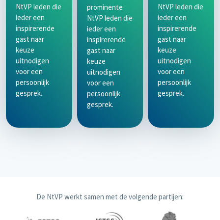
NtVP leden die
NtVP leden die
prominente
ieder een
ieder een
NtVP leden die
inspirerende
inspirerende
ieder een
gast naar
gast naar
inspirerende
keuze
keuze
gast naar
uitnodigen
uitnodigen
keuze
voor een
voor een
uitnodigen
persoonlijk
persoonlijk
voor een
gesprek.
gesprek.
persoonlijk
gesprek.
De NtVP werkt samen met de volgende partijen: