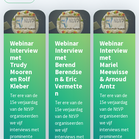
Webinar
Webinar
Webinar
Interview
Interview
Interview
met
met
met
Trudy
Berend
Mariel
Mooren
Berendse
Meewisse
en Rolf
n & Eric
& Arnoud
Kleber
Vermette
Arntz
n
Ter ere van de
Ter ere van de
15e verjaardag
15e verjaardag
Ter ere van de
van de NtVP
van de NtVP
15e verjaardag
organiseerden
organiseerden
van de NtVP
we vijf
we vijf
organiseerden
interviews met
interviews met
we vijf
prominente
prominente
interviews met