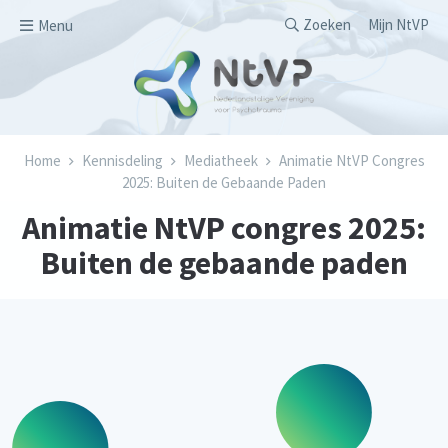
Overslaan en naar de inhoud gaan
Secondary men
Zoeken
Mijn NtVP
Menu
Kruimelpad
Home
Kennisdeling
Mediatheek
Animatie NtVP Congres
2025: Buiten de Gebaande Paden
Animatie NtVP congres 2025:
Buiten de gebaande paden
Externe video URL