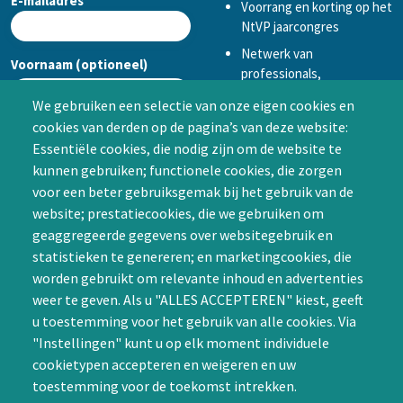
E-mailadres
Voorrang en korting op het
NtVP jaarcongres
Netwerk van
Voornaam (optioneel)
professionals,
mogelijkheid tot
We gebruiken een selectie van onze eigen cookies en
samenwerken in een van
cookies van derden op de pagina’s van deze website:
Achternaam (optioneel)
de Special Interest
Essentiële cookies, die nodig zijn om de website te
Groepen (SIG’s) of zelf een
kunnen gebruiken; functionele cookies, die zorgen
SIG initiëren
voor een beter gebruiksgemak bij het gebruik van de
CAPTCHA
website; prestatiecookies, die we gebruiken om
Word lid
geaggregeerde gegevens over websitegebruik en
statistieken te genereren; en marketingcookies, die
worden gebruikt om relevante inhoud en advertenties
weer te geven. Als u "ALLES ACCEPTEREN" kiest, geeft
u toestemming voor het gebruik van alle cookies. Via
"Instellingen" kunt u op elk moment individuele
Contact
cookietypen accepteren en weigeren en uw
toestemming voor de toekomst intrekken.
Nienoord 5, 1112 XE Diemen