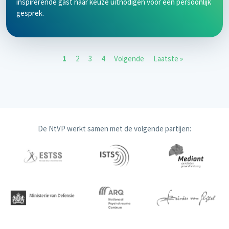
inspirerende gast naar keuze uitnodigen voor een persoonlijk
gesprek.
Paginering
Huidige pagina
Page
Page
Page
Volgende pagina
Laatste pagina
1
2
3
4
Volgende
Laatste »
De NtVP werkt samen met de volgende partijen: