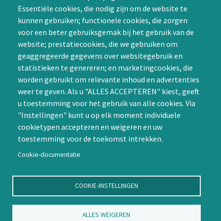
Essentiële cookies, die nodig zijn om de website te
Groepen (SIG’s) of zelf een
kunnen gebruiken; functionele cookies, die zorgen
SIG initiëren
voor een beter gebruiksgemak bij het gebruik van de
CAPTCHA
website; prestatiecookies, die we gebruiken om
Word lid
geaggregeerde gegevens over websitegebruik en
statistieken te genereren; en marketingcookies, die
worden gebruikt om relevante inhoud en advertenties
weer te geven. Als u "ALLES ACCEPTEREN" kiest, geeft
u toestemming voor het gebruik van alle cookies. Via
"Instellingen" kunt u op elk moment individuele
Contact
cookietypen accepteren en weigeren en uw
toestemming voor de toekomst intrekken.
Nienoord 5, 1112 XE Diemen
info@ntvp.nl
Cookie-documentatie
KVK: 30214897 te Utrecht
SNS: IBAN
COOKIE-INSTELLINGEN
NL58SNSB0909516898 BIC
SNSBNL2A te Utrecht
ALLES WEIGEREN