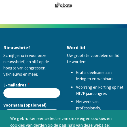
Nieuwsbrief
Word lid
Schrijf je nu in voor onze
Uw grootste voordelen om lid
nieuwsbrief, en blijf op de
te worden:
hoogte van congressen,
Gratis deelname aan
vaknieuws en meer.
lezingen en webinars
E-mailadres
Voorrang en korting op het
NtVP jaarcongres
Netwerk van
Voornaam (optioneel)
professionals,
mogelijkheid tot
We gebruiken een selectie van onze eigen cookies en
samenwerken in een van
cookies van derden op de pagina’s van deze website:
Achternaam (optioneel)
de Special Interest