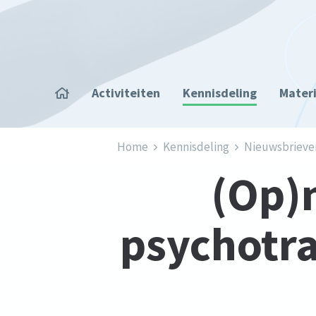
Overslaan en naar de inhoud gaan
Home
Activiteiten
Kennisdeling
Mater
Kruimelpad
Home
Kennisdeling
Nieuwsbrieve
(Op)
psychotr