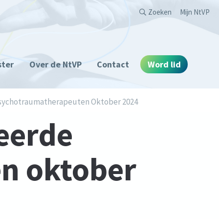
Second
Zoeken
Mijn NtVP
ster
Over de NtVP
Contact
Word lid
Psychotraumatherapeuten Oktober 2024
eerde
n oktober