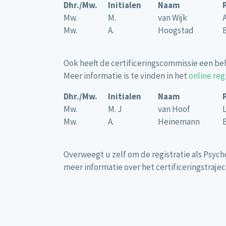
Dhr./Mw.
Initialen
Naam
Mw.
M.
van Wijk
Mw.
A.
Hoogstad
Ook heeft de certificeringscommissie een b
Meer informatie is te vinden in het
online reg
Dhr./Mw.
Initialen
Naam
Mw.
M. J
van Hoof
Mw.
A.
Heinemann
Overweegt u zelf om de registratie als Psy
meer informatie over het certificeringstraj