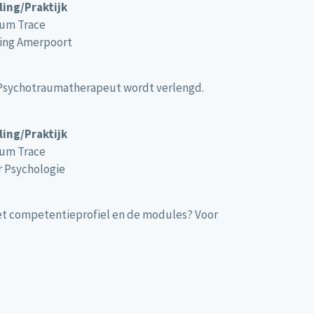
telling/Praktijk
um Trace
ting Amerpoort
s Psychotraumatherapeut wordt verlengd.
telling/Praktijk
um Trace
r Psychologie
het competentieprofiel en de modules? Voor