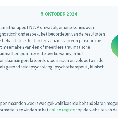
5 OKTOBER 2024
aumatherapeut NtVP omvat algemene kennis over
gnostisch onderzoek, het beoordelen van de resultaten
he behandelmethoden ten aanzien van een persoon met
et meemaken van één of meerdere traumatische
raumatherapeut recente werkervaring in het
n daaraan gerelateerde stoornissen en voldoet aan de
 als gezondheidspsycholoog, psychotherapeut, klinisch
elopen maanden weer twee gekwalificeerde behandelaren mogen 
matie is te vinden in het
online register
op de website van de