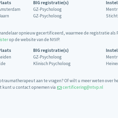
Plaats
BIG registratie(s)
Ins
Amsterdam
GZ-Psycholoog
Mentr
Baarn
GZ-Psycholoog
Stich
ehandelaar opnieuw gecertificeerd, waarmee de registratie al
ister
op de website van de NtVP.
Plaats
BIG registratie(s)
Ins
Leiden
GZ-Psycholoog
Mentr
Ede
Klinisch Psycholoog
Heine
chotraumatherapeut aan te vragen? Of wilt u meer weten over 
ect kunt u contact opnemen via
certificering@ntvp.nl