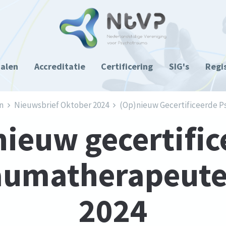
ialen
Accreditatie
Certificering
SIG's
Regi
n
Nieuwsbrief Oktober 2024
(Op)nieuw Gecertificeerde 
nieuw gecertific
aumatherapeute
2024