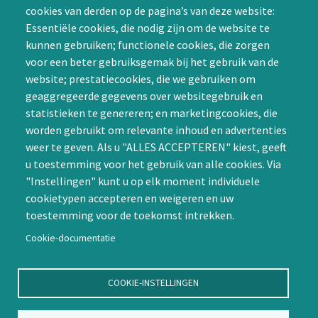
cookies van derden op de pagina’s van deze website:
Achternaam (optioneel)
de Special Interest
Essentiële cookies, die nodig zijn om de website te
Groepen (SIG’s) of zelf een
kunnen gebruiken; functionele cookies, die zorgen
SIG initiëren
voor een beter gebruiksgemak bij het gebruik van de
CAPTCHA
website; prestatiecookies, die we gebruiken om
Word lid
geaggregeerde gegevens over websitegebruik en
statistieken te genereren; en marketingcookies, die
worden gebruikt om relevante inhoud en advertenties
weer te geven. Als u "ALLES ACCEPTEREN" kiest, geeft
u toestemming voor het gebruik van alle cookies. Via
"Instellingen" kunt u op elk moment individuele
Contact
cookietypen accepteren en weigeren en uw
toestemming voor de toekomst intrekken.
Nienoord 5, 1112 XE Diemen
info@ntvp.nl
Cookie-documentatie
KVK: 30214897 te Utrecht
SNS: IBAN
COOKIE-INSTELLINGEN
NL58SNSB0909516898 BIC
SNSBNL2A te Utrecht