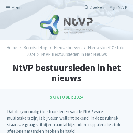
Overslaan en naar de inhoud gaan
Secondary men
Zoeken
Mijn NtVP
Menu
Kruimelpad
Home
Kennisdeling
Nieuwsbrieven
Nieuwsbrief Oktober
2024
NtVP Bestuursleden In Het Nieuws
NtVP bestuursleden in het
nieuws
5 OKTOBER 2024
Dat de (voormalig) bestuursleden van de NtVP ware
multitaskers zijn, is bij velen wellicht bekend. In deze rubriek
staan we graag stil bij een aantal bijzondere mijlpalen die zij de
afgelopen maanden hebben behaald.