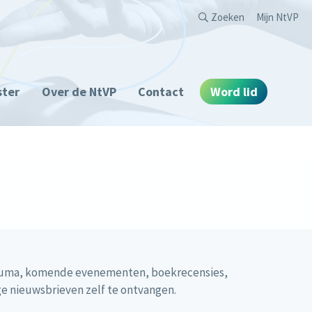
Second
Zoeken
Mijn NtVP
ster
Over de NtVP
Contact
Word lid
otrauma, komende evenementen, boekrecensies,
ge nieuwsbrieven zelf te ontvangen.