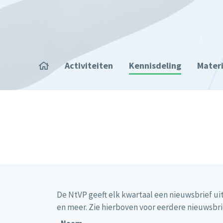
Overslaan en naar de inhoud gaan
Home
Activiteiten
Kennisdeling
Mater
Kruimelpad
De NtVP geeft elk kwartaal een nieuwsbrief 
en meer. Zie hierboven voor eerdere nieuwsbri