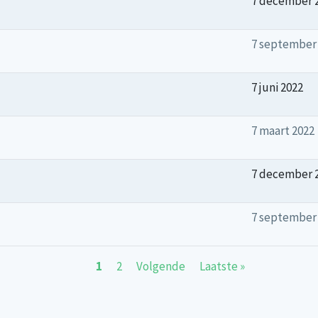
7 december 
7 september
7 juni 2022
7 maart 2022
7 december 
7 september
Huidige pagina
Page
Volgende pagina
Laatste pagina
1
2
Volgende
Laatste »