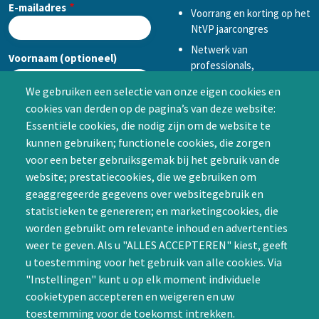
E-mailadres
Voorrang en korting op het
NtVP jaarcongres
Netwerk van
Voornaam (optioneel)
professionals,
mogelijkheid tot
We gebruiken een selectie van onze eigen cookies en
samenwerken in een van
cookies van derden op de pagina’s van deze website:
Achternaam (optioneel)
de Special Interest
Essentiële cookies, die nodig zijn om de website te
Groepen (SIG’s) of zelf een
kunnen gebruiken; functionele cookies, die zorgen
SIG initiëren
voor een beter gebruiksgemak bij het gebruik van de
CAPTCHA
website; prestatiecookies, die we gebruiken om
Word lid
geaggregeerde gegevens over websitegebruik en
statistieken te genereren; en marketingcookies, die
worden gebruikt om relevante inhoud en advertenties
weer te geven. Als u "ALLES ACCEPTEREN" kiest, geeft
u toestemming voor het gebruik van alle cookies. Via
"Instellingen" kunt u op elk moment individuele
Contact
cookietypen accepteren en weigeren en uw
toestemming voor de toekomst intrekken.
Nienoord 5, 1112 XE Diemen