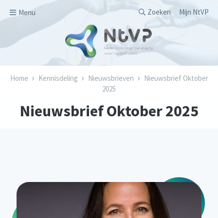
Overslaan en naar de inhoud gaan
Secondary men
Zoeken
Mijn NtVP
Menu
Kruimelpad
Home
Kennisdeling
Nieuwsbrieven
Nieuwsbrief Oktober
2025
Nieuwsbrief Oktober 2025