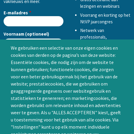
vaknieuws en meer.
lezingen en webinars
E-mailadres
Voorrang en korting op het
NtVP jaarcongres
Netwerk van
Voornaam (optioneel)
professionals,
mogelijkheid tot
We gebruiken een selectie van onze eigen cookies en
samenwerken in een van
cookies van derden op de pagina’s van deze website:
Achternaam (optioneel)
de Special Interest
Essentiële cookies, die nodig zijn om de website te
Groepen (SIG’s) of zelf een
kunnen gebruiken; functionele cookies, die zorgen
SIG initiëren
voor een beter gebruiksgemak bij het gebruik van de
CAPTCHA
website; prestatiecookies, die we gebruiken om
Word lid
geaggregeerde gegevens over websitegebruik en
statistieken te genereren; en marketingcookies, die
worden gebruikt om relevante inhoud en advertenties
weer te geven. Als u "ALLES ACCEPTEREN" kiest, geeft
u toestemming voor het gebruik van alle cookies. Via
"Instellingen" kunt u op elk moment individuele