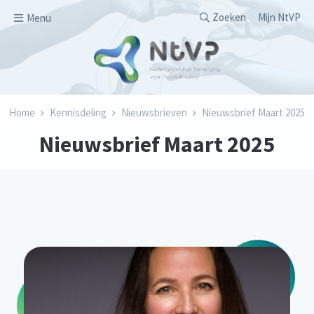
Overslaan en naar de inhoud gaan
Secondary men
Zoeken
Mijn NtVP
Menu
Kruimelpad
Home
Kennisdeling
Nieuwsbrieven
Nieuwsbrief Maart 2025
Nieuwsbrief Maart 2025