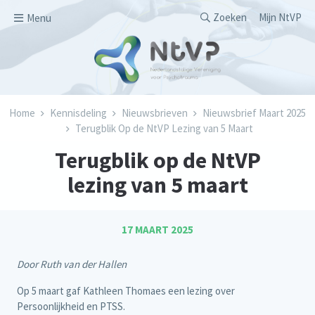
Overslaan en naar de inhoud gaan
Secondary men
Zoeken
Mijn NtVP
Menu
Kruimelpad
Home
Kennisdeling
Nieuwsbrieven
Nieuwsbrief Maart 2025
Terugblik Op de NtVP Lezing van 5 Maart
Terugblik op de NtVP
lezing van 5 maart
17 MAART 2025
Door Ruth van der Hallen
Op 5 maart gaf Kathleen Thomaes een lezing over
Persoonlijkheid en PTSS.