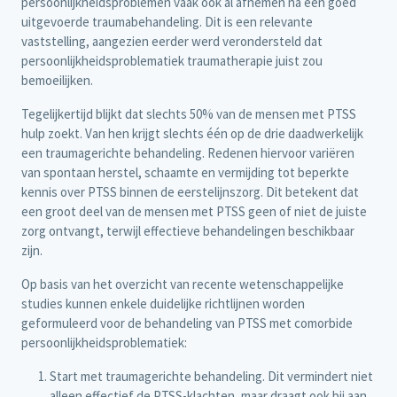
persoonlijkheidsproblemen vaak ook al afnemen na een goed
uitgevoerde traumabehandeling. Dit is een relevante
vaststelling, aangezien eerder werd verondersteld dat
persoonlijkheidsproblematiek traumatherapie juist zou
bemoeilijken.
Tegelijkertijd blijkt dat slechts 50% van de mensen met PTSS
hulp zoekt. Van hen krijgt slechts één op de drie daadwerkelijk
een traumagerichte behandeling. Redenen hiervoor variëren
van spontaan herstel, schaamte en vermijding tot beperkte
kennis over PTSS binnen de eerstelijnszorg. Dit betekent dat
een groot deel van de mensen met PTSS geen of niet de juiste
zorg ontvangt, terwijl effectieve behandelingen beschikbaar
zijn.
Op basis van het overzicht van recente wetenschappelijke
studies kunnen enkele duidelijke richtlijnen worden
geformuleerd voor de behandeling van PTSS met comorbide
persoonlijkheidsproblematiek:
Start met traumagerichte behandeling. Dit vermindert niet
alleen effectief de PTSS-klachten, maar draagt ook bij aan