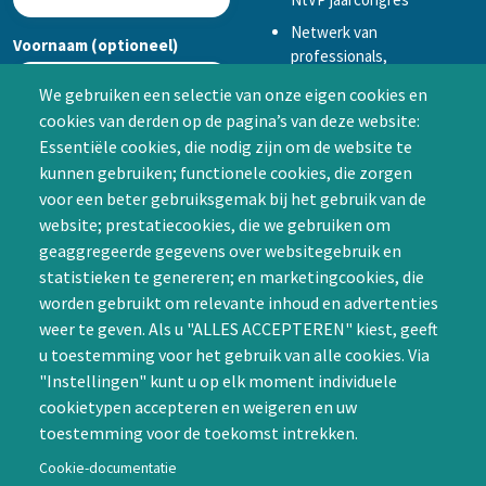
Netwerk van
Voornaam (optioneel)
professionals,
mogelijkheid tot
We gebruiken een selectie van onze eigen cookies en
samenwerken in een van
cookies van derden op de pagina’s van deze website:
Achternaam (optioneel)
de Special Interest
Essentiële cookies, die nodig zijn om de website te
Groepen (SIG’s) of zelf een
kunnen gebruiken; functionele cookies, die zorgen
SIG initiëren
voor een beter gebruiksgemak bij het gebruik van de
CAPTCHA
website; prestatiecookies, die we gebruiken om
Word lid
geaggregeerde gegevens over websitegebruik en
statistieken te genereren; en marketingcookies, die
worden gebruikt om relevante inhoud en advertenties
weer te geven. Als u "ALLES ACCEPTEREN" kiest, geeft
u toestemming voor het gebruik van alle cookies. Via
"Instellingen" kunt u op elk moment individuele
Contact
cookietypen accepteren en weigeren en uw
toestemming voor de toekomst intrekken.
Nienoord 5, 1112 XE Diemen
info@ntvp.nl
Cookie-documentatie