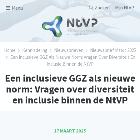
Overslaan en naar de inhoud gaan
Secondary men
Zoeken
Mijn NtVP
Menu
Kruimelpad
Home
Kennisdeling
Nieuwsbrieven
Nieuwsbrief Maart 2025
Een Inclusieve GGZ Als Nieuwe Norm: Vragen Over Diversiteit En
Inclusie Binnen de NtVP
Een inclusieve GGZ als nieuwe
norm: Vragen over diversiteit
en inclusie binnen de NtVP
17 MAART 2025