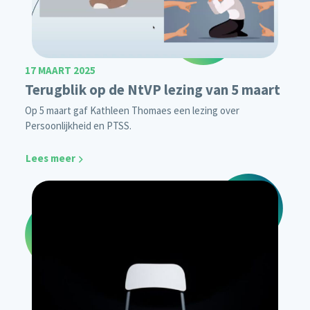
17 MAART 2025
Terugblik op de NtVP lezing van 5 maart
Op 5 maart gaf Kathleen Thomaes een lezing over
Persoonlijkheid en PTSS.
Lees meer