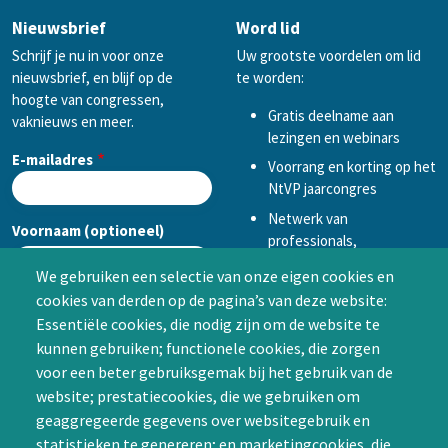
Nieuwsbrief
Word lid
Schrijf je nu in voor onze
Uw grootste voordelen om lid
nieuwsbrief, en blijf op de
te worden:
hoogte van congressen,
Gratis deelname aan
vaknieuws en meer.
lezingen en webinars
E-mailadres
Voorrang en korting op het
NtVP jaarcongres
Netwerk van
Voornaam (optioneel)
professionals,
mogelijkheid tot
We gebruiken een selectie van onze eigen cookies en
samenwerken in een van
cookies van derden op de pagina’s van deze website:
Achternaam (optioneel)
de Special Interest
Essentiële cookies, die nodig zijn om de website te
Groepen (SIG’s) of zelf een
kunnen gebruiken; functionele cookies, die zorgen
SIG initiëren
voor een beter gebruiksgemak bij het gebruik van de
CAPTCHA
website; prestatiecookies, die we gebruiken om
Word lid
geaggregeerde gegevens over websitegebruik en
statistieken te genereren; en marketingcookies, die