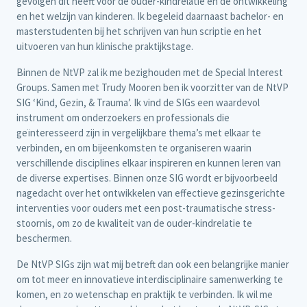
gevolgen dit heeft voor de ouder-kindrelatie en de ontwikkeling
en het welzijn van kinderen. Ik begeleid daarnaast bachelor- en
masterstudenten bij het schrijven van hun scriptie en het
uitvoeren van hun klinische praktijkstage.
Binnen de NtVP zal ik me bezighouden met de Special Interest
Groups. Samen met Trudy Mooren ben ik voorzitter van de NtVP
SIG ‘Kind, Gezin, & Trauma’. Ik vind de SIGs een waardevol
instrument om onderzoekers en professionals die
geïnteresseerd zijn in vergelijkbare thema’s met elkaar te
verbinden, en om bijeenkomsten te organiseren waarin
verschillende disciplines elkaar inspireren en kunnen leren van
de diverse expertises. Binnen onze SIG wordt er bijvoorbeeld
nagedacht over het ontwikkelen van effectieve gezinsgerichte
interventies voor ouders met een post-traumatische stress-
stoornis, om zo de kwaliteit van de ouder-kindrelatie te
beschermen.
De NtVP SIGs zijn wat mij betreft dan ook een belangrijke manier
om tot meer en innovatieve interdisciplinaire samenwerking te
komen, en zo wetenschap en praktijk te verbinden. Ik wil me