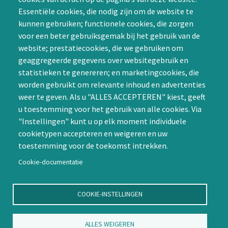
Achternaam (optioneel)
de Special Interest
Essentiële cookies, die nodig zijn om de website te
Groepen (SIG’s) of zelf een
kunnen gebruiken; functionele cookies, die zorgen
SIG initiëren
voor een beter gebruiksgemak bij het gebruik van de
CAPTCHA
website; prestatiecookies, die we gebruiken om
Word lid
geaggregeerde gegevens over websitegebruik en
statistieken te genereren; en marketingcookies, die
worden gebruikt om relevante inhoud en advertenties
weer te geven. Als u "ALLES ACCEPTEREN" kiest, geeft
u toestemming voor het gebruik van alle cookies. Via
"Instellingen" kunt u op elk moment individuele
Contact
cookietypen accepteren en weigeren en uw
toestemming voor de toekomst intrekken.
Nienoord 5, 1112 XE Diemen
info@ntvp.nl
Cookie-documentatie
KVK: 30214897 te Utrecht
SNS: IBAN
COOKIE-INSTELLINGEN
NL58SNSB0909516898 BIC
SNSBNL2A te Utrecht
ALLES WEIGEREN