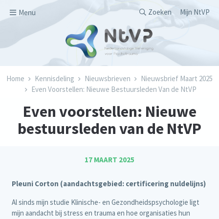
Overslaan en naar de inhoud gaan
Secondary men
Zoeken
Mijn NtVP
Menu
Kruimelpad
Home
Kennisdeling
Nieuwsbrieven
Nieuwsbrief Maart 2025
Even Voorstellen: Nieuwe Bestuursleden Van de NtVP
Even voorstellen: Nieuwe
bestuursleden van de NtVP
17 MAART 2025
Pleuni Corton (aandachtsgebied: certificering nuldelijns)
Al sinds mijn studie Klinische- en Gezondheidspsychologie ligt
mijn aandacht bij stress en trauma en hoe organisaties hun