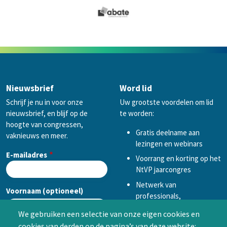
Nieuwsbrief
Word lid
Schrijf je nu in voor onze
Uw grootste voordelen om lid
nieuwsbrief, en blijf op de
te worden:
hoogte van congressen,
Gratis deelname aan
vaknieuws en meer.
lezingen en webinars
E-mailadres
Voorrang en korting op het
NtVP jaarcongres
Netwerk van
Voornaam (optioneel)
professionals,
mogelijkheid tot
We gebruiken een selectie van onze eigen cookies en
samenwerken in een van
cookies van derden op de pagina’s van deze website: