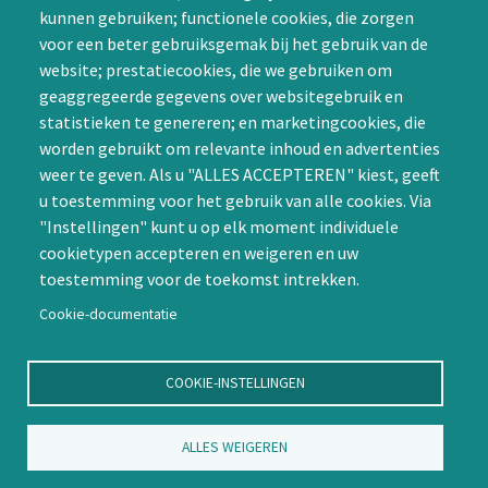
kunnen gebruiken; functionele cookies, die zorgen
SIG initiëren
voor een beter gebruiksgemak bij het gebruik van de
CAPTCHA
website; prestatiecookies, die we gebruiken om
Word lid
geaggregeerde gegevens over websitegebruik en
statistieken te genereren; en marketingcookies, die
worden gebruikt om relevante inhoud en advertenties
weer te geven. Als u "ALLES ACCEPTEREN" kiest, geeft
u toestemming voor het gebruik van alle cookies. Via
"Instellingen" kunt u op elk moment individuele
Contact
cookietypen accepteren en weigeren en uw
toestemming voor de toekomst intrekken.
Nienoord 5, 1112 XE Diemen
info@ntvp.nl
Cookie-documentatie
KVK: 30214897 te Utrecht
SNS: IBAN
COOKIE-INSTELLINGEN
NL58SNSB0909516898 BIC
SNSBNL2A te Utrecht
ALLES WEIGEREN
Volg ons op LinkedIn