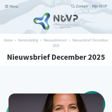
Overslaan en naar de inhoud gaan
Secondary men
Zoeken
Mijn NtVP
Menu
Kruimelpad
Home
Kennisdeling
Nieuwsbrieven
Nieuwsbrief December
2025
Nieuwsbrief December 2025