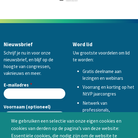
Nieuwsbrief
Word lid
Schrijf je nu in voor onze
Uw grootste voordelen om lid
nieuwsbrief, en blijf op de
te worden:
hoogte van congressen,
Gratis deelname aan
vaknieuws en meer.
lezingen en webinars
E-mailadres
Voorrang en korting op het
NtVP jaarcongres
Netwerk van
Voornaam (optioneel)
professionals,
mogelijkheid tot
We gebruiken een selectie van onze eigen cookies en
samenwerken in een van
cookies van derden op de pagina’s van deze website:
Achternaam (optioneel)
de Special Interest
Essentiële cookies, die nodig zijn om de website te
Groepen (SIG’s) of zelf een