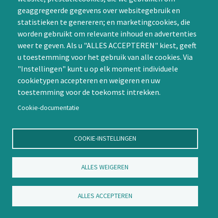
Slachtofferhulp, de podcast
geaggregeerde gegevens over websitegebruik en
statistieken te genereren; en marketingcookies, die
Na een moord of misdaad, blijven er altijd getraumatiseerde
worden gebruikt om relevante inhoud en advertenties
nabestaanden achter. In deze podcast hoor je de verdiepende
weer te geven. Als u "ALLES ACCEPTEREN" kiest, geeft
verhalen van de slachtoffers en nabestaanden, uit de
u toestemming voor het gebruik van alle cookies. Via
documentaireserie Slachtofferhulp. Hoe hebben zij alles beleefd
en ervaren?
"Instellingen" kunt u op elk moment individuele
cookietypen accepteren en weigeren en uw
Luister hier...
toestemming voor de toekomst intrekken.
Cookie-documentatie
COOKIE-INSTELLINGEN
ALLES WEIGEREN
ALLES ACCEPTEREN