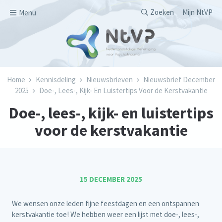
Overslaan en naar de inhoud gaan
Secondary men
Zoeken
Mijn NtVP
Menu
Kruimelpad
Home
Kennisdeling
Nieuwsbrieven
Nieuwsbrief December
2025
Doe-, Lees-, Kijk- En Luistertips Voor de Kerstvakantie
Doe-, lees-, kijk- en luistertips
voor de kerstvakantie
15 DECEMBER 2025
We wensen onze leden fijne feestdagen en een ontspannen
kerstvakantie toe! We hebben weer een lijst met doe-, lees-,