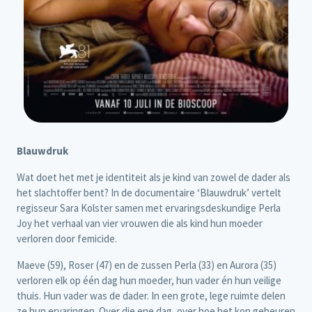
Blauwdruk
Wat doet het met je identiteit als je kind van zowel de dader als
het slachtoffer bent? In de documentaire ‘Blauwdruk’ vertelt
regisseur Sara Kolster samen met ervaringsdeskundige Perla
Joy het verhaal van vier vrouwen die als kind hun moeder
verloren door femicide.
Maeve (59), Roser (47) en de zussen Perla (33) en Aurora (35)
verloren elk op één dag hun moeder, hun vader én hun veilige
thuis. Hun vader was de dader. In een grote, lege ruimte delen
ze hun ervaringen. Over die ene dag, over hoe het kon gebeuren