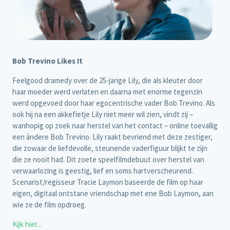
Bob Trevino Likes It
Feelgood dramedy over de 25-jarige Lily, die als kleuter door
haar moeder werd verlaten en daarna met enorme tegenzin
werd opgevoed door haar egocentrische vader Bob Trevino. Als
ook hij na een akkefietje Lily niet meer wil zien, vindt zij –
wanhopig op zoek naar herstel van het contact – online toevallig
een ándere Bob Trevino. Lily raakt bevriend met deze zestiger,
die zowaar de liefdevolle, steunende vaderfiguur blijkt te zijn
die ze nooit had. Dit zoete speelfilmdebuut over herstel van
verwaarlozing is geestig, lief en soms hartverscheurend.
Scenarist/regisseur Tracie Laymon baseerde de film op haar
eigen, digitaal ontstane vriendschap met ene Bob Laymon, aan
wie ze de film opdroeg.
Kijk hier...