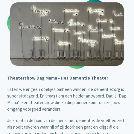
Theatershow Dag Mama - Het Dementie Theater
Laten we er geen doekjes omheen winden: de dementiezorg is
super uitdagend. En vraagt om een helder antwoord. Dat is ‘Dag
Mama’! Een theatershow die zo diep binnenkomt dat ze jouw
omgang voorgoed verandert.
Je kruipt in de huid van de mens met dementie. Je voelt en ziet
als nooit tevoren waar hij of zij doorheen gaat en krijgt ál die
technieken in handen om hierbij volledig aan te sluiten.