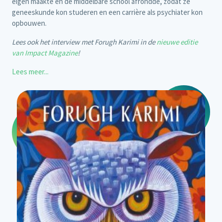
eigen maakte en de middelbare school afrondde, zodat ze
geneeskunde kon studeren en een carrière als psychiater kon
opbouwen.
Lees ook het interview met Forugh Karimi in de
nieuwe editie
van Impact Magazine
!
Lees meer...