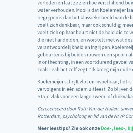
verleden en laat ze zien hoe verschillend bei
water verhouden. Mooi is dat Koelemeijer laa
begrijpen is dan het klassieke beeld van de
voelt zich dankbaar, maar ook schuldig; meer
voelt zich op haar beurt niet de held die ze
die níet handelden, en worstelt met wat deze
verantwoordelijkheid en ingrijpen. Koelemei
gebeurtenis bij beide vrouwen een spoor nala
in onthechting, in een voortdurend gevoel van 
zoals Leah het zelf zegt: “Ik kreeg mijn oude 
Koelemeijer schrijft vlot en invoelbaar; het i
vervolgens in één adem uitleest. Zo blijven 
Sta je vlak voor een lange zwem- of duikvakan
Gerecenseerd door Ruth Van der Hallen, univer
Rotterdam, psycholoog en lid van de NtVP C
Meer leestips? Zie ook onze
Doe-, lees-, k