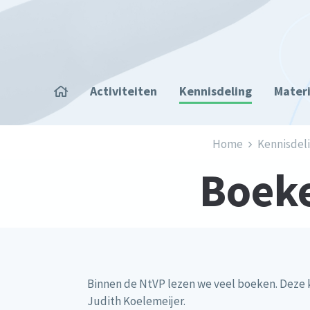
Overslaan en naar de inhoud gaan
Home
Activiteiten
Kennisdeling
Mater
Kruimelpad
Home
Kennisdel
Boeke
Binnen de NtVP lezen we veel boeken. Deze 
Judith Koelemeijer.