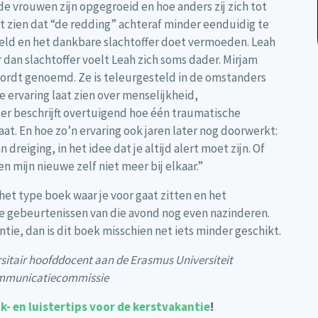
de vrouwen zijn opgegroeid en hoe anders zij zich tot
t zien dat “de redding” achteraf minder eenduidig te
 held en het dankbare slachtoffer doet vermoeden. Leah
 dan slachtoffer voelt Leah zich soms dader. Mirjam
 wordt genoemd. Ze is teleurgesteld in de omstanders
 ervaring laat zien over menselijkheid,
jer beschrijft overtuigend hoe één traumatische
at. En hoe zo’n ervaring ook jaren later nog doorwerkt:
dreiging, in het idee dat je altijd alert moet zijn. Of
en mijn nieuwe zelf niet meer bij elkaar.”
s het type boek waar je voor gaat zitten en het
de gebeurtenissen van die avond nog even nazinderen.
tie, dan is dit boek misschien net iets minder geschikt.
sitair hoofddocent aan de Erasmus Universiteit
ommunicatiecommissie
ijk- en luistertips voor de kerstvakantie
!