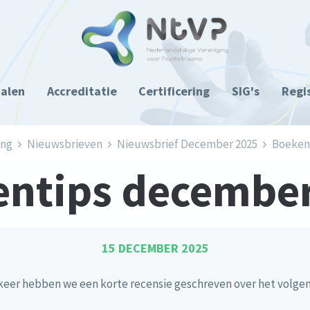
ialen
Accreditatie
Certificering
SIG's
Regi
ing
Nieuwsbrieven
Nieuwsbrief December 2025
Boekent
ntips december
15 DECEMBER 2025
keer hebben we een korte recensie geschreven over het volge