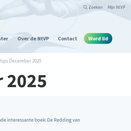
Second
Zoeken
Mijn NtVP
ster
Over de NtVP
Contact
Word lid
ips December 2025
 2025
nde interessante boek: De Redding van