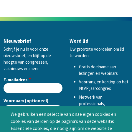
Nieuwsbrief
Word lid
Schrijf je nu in voor onze
Uw grootste voordelen om lid
nieuwsbrief, en blijf op de
te worden:
hoogte van congressen,
Gratis deelname aan
vaknieuws en meer.
lezingen en webinars
E-mailadres
Voorrang en korting op het
NtVP jaarcongres
Netwerk van
Voornaam (optioneel)
professionals,
mogelijkheid tot
We gebruiken een selectie van onze eigen cookies en
samenwerken in een van
cookies van derden op de pagina’s van deze website:
Achternaam (optioneel)
de Special Interest
Essentiële cookies, die nodig zijn om de website te
Groepen (SIG’s) of zelf een