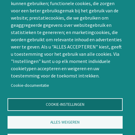
kunnen gebruiken; functionele cookies, die zorgen
SIG initiëren
voor een beter gebruiksgemak bij het gebruik van de
CAPTCHA
website; prestatiecookies, die we gebruiken om
Word lid
geaggregeerde gegevens over websitegebruik en
statistieken te genereren; en marketingcookies, die
worden gebruikt om relevante inhoud en advertenties
weer te geven. Als u "ALLES ACCEPTEREN" kiest, geeft
u toestemming voor het gebruik van alle cookies. Via
"Instellingen" kunt u op elk moment individuele
Contact
cookietypen accepteren en weigeren en uw
toestemming voor de toekomst intrekken.
Nienoord 5, 1112 XE Diemen
info@ntvp.nl
Cookie-documentatie
KVK: 30214897 te Utrecht
SNS: IBAN
COOKIE-INSTELLINGEN
NL58SNSB0909516898 BIC
SNSBNL2A te Utrecht
ALLES WEIGEREN
Volg ons op LinkedIn