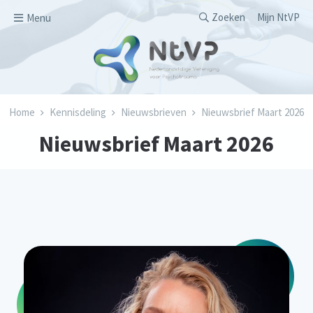
Overslaan en naar de inhoud gaan
Secondary men
Zoeken
Mijn NtVP
Menu
Kruimelpad
Home
Kennisdeling
Nieuwsbrieven
Nieuwsbrief Maart 2026
Nieuwsbrief Maart 2026