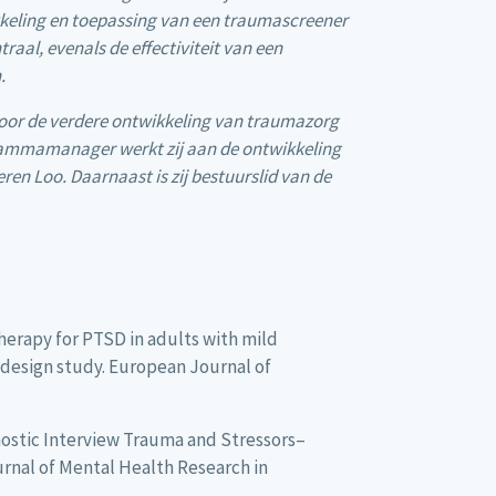
kkeling en toepassing van een traumascreener
al, evenals de effectiviteit van een
.
 voor de verdere ontwikkeling van traumazorg
rammamanager werkt zij aan de ontwikkeling
n Loo. Daarnaast is zij bestuurslid van de
 therapy for PTSD in adults with mild
e design study. European Journal of
iagnostic Interview Trauma and Stressors–
ournal of Mental Health Research in