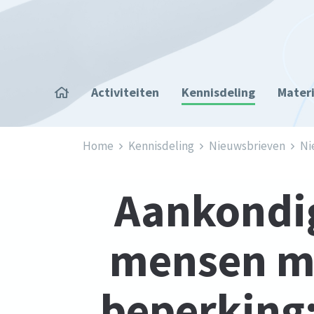
Overslaan en naar de inhoud gaan
Home
Activiteiten
Kennisdeling
Mater
Kruimelpad
Home
Kennisdeling
Nieuwsbrieven
Ni
Aankondig
mensen me
beperking: