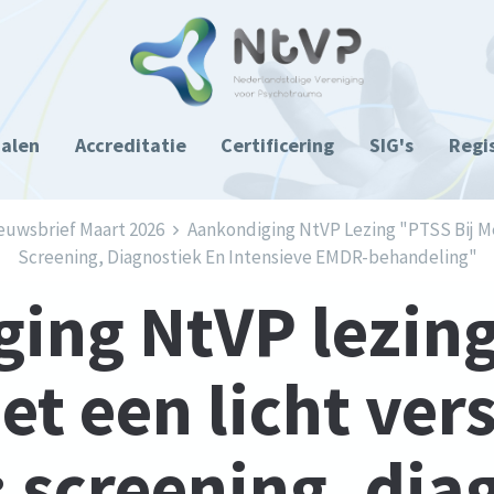
ialen
Accreditatie
Certificering
SIG's
Regi
euwsbrief Maart 2026
Aankondiging NtVP Lezing "PTSS Bij Me
Screening, Diagnostiek En Intensieve EMDR-behandeling"
ing NtVP lezing
t een licht vers
 screening, dia