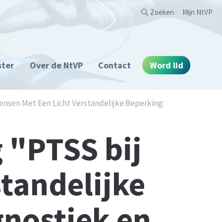
Second
Zoeken
Mijn NtVP
ster
Over de NtVP
Contact
Word lid
nsen Met Een Licht Verstandelijke Beperking:
 "PTSS bij
tandelijke
gnostiek en