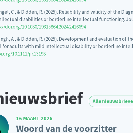
engel, C., & Didden, R. (2025). Reliability and validity of the D
tellectual disabilities or borderline intellectual functioning. J
://doi.org/10.1080/19315864.2024.2416694
 Jongh, A., & Didden, R. (2025). Development and evaluation of t
for adults with mild intellectual disability or borderline intel
i.org/10.1111/jir.13198
nieuwsbrief
Alle nieuwsbriev
16 MAART 2026
Woord van de voorzitter