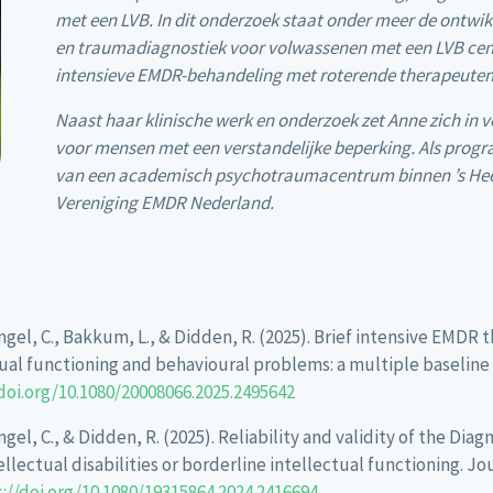
met een LVB. In dit onderzoek staat onder meer de ontwi
en traumadiagnostiek voor volwassenen met een LVB centra
intensieve EMDR-behandeling met roterende therapeuten
Naast haar klinische werk en onderzoek zet Anne zich in
voor mensen met een verstandelijke beperking. Als prog
van een academisch psychotraumacentrum binnen ’s Heere
Vereniging EMDR Nederland.
engel, C., Bakkum, L., & Didden, R. (2025). Brief intensive EMDR
ctual functioning and behavioural problems: a multiple baselin
doi.org/10.1080/20008066.2025.2495642
engel, C., & Didden, R. (2025). Reliability and validity of the D
tellectual disabilities or borderline intellectual functioning. J
://doi.org/10.1080/19315864.2024.2416694