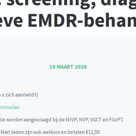
ieve EMDR-behan
16 MAART 2026
n u zich aanmeldt)
formulier
.
atie worden aangevraagd bij de NtVP, NVP, VGCT en FGzPT.
 Niet leden zijn ook welkom en betalen €12,50