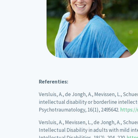
Referenties:
Versluis, A., de Jongh, A., Mevissen, L., Schu
intellectual disability or borderline intelle
Psychotraumatology, 16(1), 2495642.
https://
Versluis, A., Mevissen, L., de Jongh, A., Schu
Intellectual Disability in adults with mild in
Intellectual Disabilities, 18(2), 204–220.
https