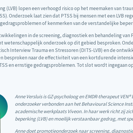
ing (LVB) lopen een verhoogd risico op het meemaken van tra
SS). Onderzoek laat zien dat PTSS bij mensen met een LVB reg
gedragsproblemen of kenmerken van de verstandelijke beperki
twikkelingen in de screening, diagnostiek en behandeling van 
nt wetenschappelijk onderzoek op dit gebied besproken. Ond
isch Interview Trauma en Stressoren (DITS-LVB) en de ontwikk
n besproken naar de effectiviteit van een kortdurende inten
TSS en ernstige gedragsproblemen. Tot slot wordt ingegaan op
Anne Versluis is GZ-psycholoog en EMDR-therapeut VEN® bij
onderzoeker verbonden aan het Behavioural Science Insti
academische werkplaats Viveon. In haar werk richt zij zic
beperking (LVB) en moeilijk verstaanbaar gedrag, met sp
Anne doet promotieonderzoek naar screening, diagnostie