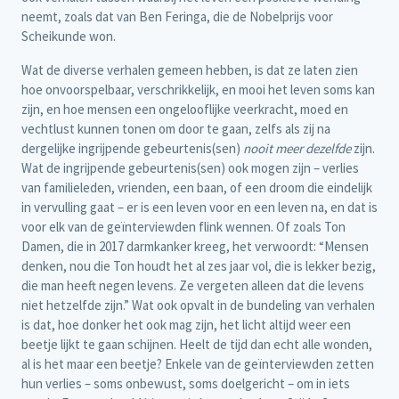
neemt, zoals dat van Ben Feringa, die de Nobelprijs voor
Scheikunde won.
Wat de diverse verhalen gemeen hebben, is dat ze laten zien
hoe onvoorspelbaar, verschrikkelijk, en mooi het leven soms kan
zijn, en hoe mensen een ongelooflijke veerkracht, moed en
vechtlust kunnen tonen om door te gaan, zelfs als zij na
dergelijke ingrijpende gebeurtenis(sen)
nooit meer dezelfde
zijn.
Wat de ingrijpende gebeurtenis(sen) ook mogen zijn – verlies
van familieleden, vrienden, een baan, of een droom die eindelijk
in vervulling gaat – er is een leven voor en een leven na, en dat is
voor elk van de geïnterviewden flink wennen. Of zoals Ton
Damen, die in 2017 darmkanker kreeg, het verwoordt: “Mensen
denken, nou die Ton houdt het al zes jaar vol, die is lekker bezig,
die man heeft negen levens. Ze vergeten alleen dat die levens
niet hetzelfde zijn.” Wat ook opvalt in de bundeling van verhalen
is dat, hoe donker het ook mag zijn, het licht altijd weer een
beetje lijkt te gaan schijnen. Heelt de tijd dan echt alle wonden,
al is het maar een beetje? Enkele van de geïnterviewden zetten
hun verlies – soms onbewust, soms doelgericht – om in iets