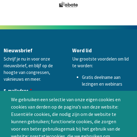
Nieuwsbrief
Word lid
Schrijf je nu in voor onze
Uw grootste voordelen om lid
nieuwsbrief, en blijf op de
te worden:
hoogte van congressen,
Gratis deelname aan
vaknieuws en meer.
lezingen en webinars
E-mailadres
Voorrang en korting op het
We gebruiken een selectie van onze eigen cookies en
NtVP jaarcongres
cookies van derden op de pagina’s van deze website:
Netwerk van
Voornaam (optioneel)
Essentiële cookies, die nodig zijn om de website te
professionals,
kunnen gebruiken; functionele cookies, die zorgen
mogelijkheid tot
voor een beter gebruiksgemak bij het gebruik van de
samenwerken in een van
Achternaam (optioneel)
de Special Interest
website; prestatiecookies, die we gebruiken om