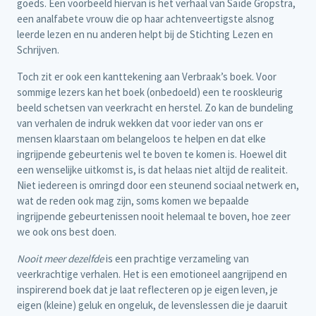
goeds. Een voorbeeld hiervan is het verhaal van Saïde Gropstra,
een analfabete vrouw die op haar achtenveertigste alsnog
leerde lezen en nu anderen helpt bij de Stichting Lezen en
Schrijven.
Toch zit er ook een kanttekening aan Verbraak’s boek. Voor
sommige lezers kan het boek (onbedoeld) een te rooskleurig
beeld schetsen van veerkracht en herstel. Zo kan de bundeling
van verhalen de indruk wekken dat voor ieder van ons er
mensen klaarstaan om belangeloos te helpen en dat elke
ingrijpende gebeurtenis wel te boven te komen is. Hoewel dit
een wenselijke uitkomst is, is dat helaas niet altijd de realiteit.
Niet iedereen is omringd door een steunend sociaal netwerk en,
wat de reden ook mag zijn, soms komen we bepaalde
ingrijpende gebeurtenissen nooit helemaal te boven, hoe zeer
we ook ons best doen.
Nooit meer dezelfde
is een prachtige verzameling van
veerkrachtige verhalen. Het is een emotioneel aangrijpend en
inspirerend boek dat je laat reflecteren op je eigen leven, je
eigen (kleine) geluk en ongeluk, de levenslessen die je daaruit