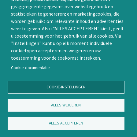
Groepen (SIG’s) of zelf een
geaggregeerde gegevens over websitegebruik en
SIG initiëren
statistieken te genereren; en marketingcookies, die
worden gebruikt om relevante inhoud en advertenties
CAPTCHA
Word lid
weer te geven. Als u "ALLES ACCEPTEREN" kiest, geeft
u toestemming voor het gebruik van alle cookies. Via
"Instellingen" kunt u op elk moment individuele
cookietypen accepteren en weigeren en uw
toestemming voor de toekomst intrekken.
Cookie-documentatie
Contact
Nienoord 5, 1112 XE Diemen
COOKIE-INSTELLINGEN
info@ntvp.nl
KVK: 30214897 te Utrecht
ALLES WEIGEREN
SNS: IBAN
NL58SNSB0909516898 BIC
ALLES ACCEPTEREN
SNSBNL2A te Utrecht