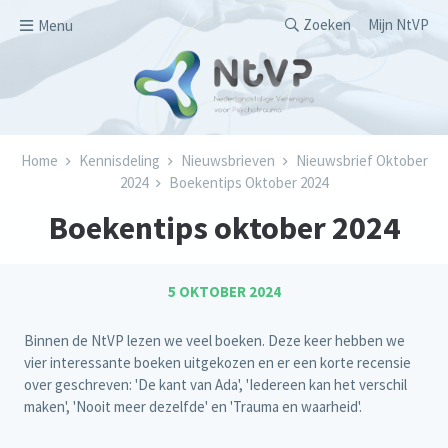
Overslaan en naar de inhoud gaan
Secondary men
Zoeken
Mijn NtVP
Menu
Kruimelpad
Home
Kennisdeling
Nieuwsbrieven
Nieuwsbrief Oktober
2024
Boekentips Oktober 2024
Boekentips oktober 2024
5 OKTOBER 2024
Binnen de NtVP lezen we veel boeken. Deze keer hebben we
vier interessante boeken uitgekozen en er een korte recensie
over geschreven: 'De kant van Ada', 'Iedereen kan het verschil
maken', 'Nooit meer dezelfde' en 'Trauma en waarheid'.