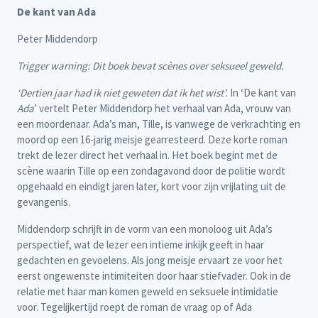
De kant van Ada
Peter Middendorp
Trigger warning: Dit boek bevat scènes over seksueel geweld.
‘Dertien jaar had ik niet geweten dat ik het wist’.
In ‘De kant van
Ada
’ vertelt Peter Middendorp het verhaal van Ada, vrouw van
een moordenaar. Ada’s man, Tille, is vanwege de verkrachting en
moord op een 16-jarig meisje gearresteerd. Deze korte roman
trekt de lezer direct het verhaal in. Het boek begint met de
scène waarin Tille op een zondagavond door de politie wordt
opgehaald en eindigt jaren later, kort voor zijn vrijlating uit de
gevangenis.
Middendorp schrijft in de vorm van een monoloog uit Ada’s
perspectief, wat de lezer een intieme inkijk geeft in haar
gedachten en gevoelens. Als jong meisje ervaart ze voor het
eerst ongewenste intimiteiten door haar stiefvader. Ook in de
relatie met haar man komen geweld en seksuele intimidatie
voor. Tegelijkertijd roept de roman de vraag op of Ada