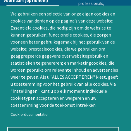
Voornaam (optioneel)
professionals,
mogelijkheid tot
We gebruiken een selectie van onze eigen cookies en
samenwerken in een van
cookies van derden op de pagina’s van deze website:
Achternaam (optioneel)
de Special Interest
Essentiële cookies, die nodig zijn om de website te
Groepen (SIG’s) of zelf een
kunnen gebruiken; functionele cookies, die zorgen
SIG initiëren
voor een beter gebruiksgemak bij het gebruik van de
CAPTCHA
website; prestatiecookies, die we gebruiken om
Word lid
geaggregeerde gegevens over websitegebruik en
statistieken te genereren; en marketingcookies, die
worden gebruikt om relevante inhoud en advertenties
weer te geven. Als u "ALLES ACCEPTEREN" kiest, geeft
u toestemming voor het gebruik van alle cookies. Via
"Instellingen" kunt u op elk moment individuele
Contact
cookietypen accepteren en weigeren en uw
toestemming voor de toekomst intrekken.
Nienoord 5, 1112 XE Diemen
info@ntvp.nl
Cookie-documentatie
KVK: 30214897 te Utrecht
SNS: IBAN