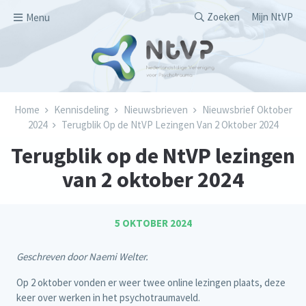
Overslaan en naar de inhoud gaan
Secondary men
Zoeken
Mijn NtVP
Menu
Kruimelpad
Home
Kennisdeling
Nieuwsbrieven
Nieuwsbrief Oktober
2024
Terugblik Op de NtVP Lezingen Van 2 Oktober 2024
Terugblik op de NtVP lezingen
van 2 oktober 2024
5 OKTOBER 2024
Geschreven door Naemi Welter.
Op 2 oktober vonden er weer twee online lezingen plaats, deze
keer over werken in het psychotraumaveld.