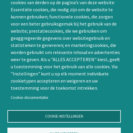
cookies van derden op de pagina’s van deze website:
Achternaam (optioneel)
de Special Interest
Essentiële cookies, die nodig zijn om de website te
Groepen (SIG’s) of zelf een
kunnen gebruiken; functionele cookies, die zorgen
SIG initiëren
voor een beter gebruiksgemak bij het gebruik van de
CAPTCHA
website; prestatiecookies, die we gebruiken om
Word lid
geaggregeerde gegevens over websitegebruik en
statistieken te genereren; en marketingcookies, die
worden gebruikt om relevante inhoud en advertenties
weer te geven. Als u "ALLES ACCEPTEREN" kiest, geeft
u toestemming voor het gebruik van alle cookies. Via
"Instellingen" kunt u op elk moment individuele
Contact
cookietypen accepteren en weigeren en uw
toestemming voor de toekomst intrekken.
Nienoord 5, 1112 XE Diemen
info@ntvp.nl
Cookie-documentatie
KVK: 30214897 te Utrecht
SNS: IBAN
COOKIE-INSTELLINGEN
NL58SNSB0909516898 BIC
SNSBNL2A te Utrecht