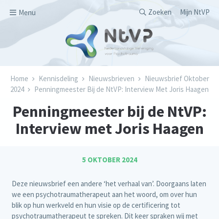
Overslaan en naar de inhoud gaan
Secondary men
Zoeken
Mijn NtVP
Menu
Kruimelpad
Home
Kennisdeling
Nieuwsbrieven
Nieuwsbrief Oktober
2024
Penningmeester Bij de NtVP: Interview Met Joris Haagen
Penningmeester bij de NtVP:
Interview met Joris Haagen
5 OKTOBER 2024
Deze nieuwsbrief een andere ‘het verhaal van’. Doorgaans laten
we een psychotraumatherapeut aan het woord, om over hun
blik op hun werkveld en hun visie op de certificering tot
psychotraumatherapeut te spreken. Dit keer spraken wij met