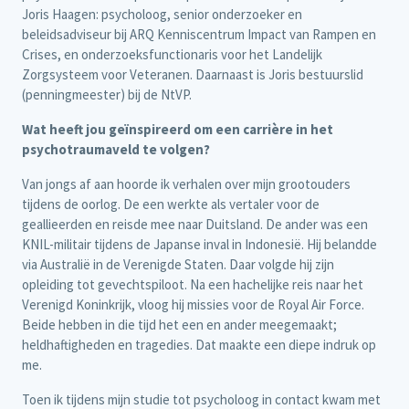
Joris Haagen: psycholoog, senior onderzoeker en
beleidsadviseur bij ARQ Kenniscentrum Impact van Rampen en
Crises, en onderzoeksfunctionaris voor het Landelijk
Zorgsysteem voor Veteranen. Daarnaast is Joris bestuurslid
(penningmeester) bij de NtVP.
Wat heeft jou geïnspireerd om een carrière in het
psychotraumaveld te volgen?
Van jongs af aan hoorde ik verhalen over mijn grootouders
tijdens de oorlog. De een werkte als vertaler voor de
geallieerden en reisde mee naar Duitsland. De ander was een
KNIL-militair tijdens de Japanse inval in Indonesië. Hij belandde
via Australië in de Verenigde Staten. Daar volgde hij zijn
opleiding tot gevechtspiloot. Na een hachelijke reis naar het
Verenigd Koninkrijk, vloog hij missies voor de Royal Air Force.
Beide hebben in die tijd het een en ander meegemaakt;
heldhaftigheden en tragedies. Dat maakte een diepe indruk op
me.
Toen ik tijdens mijn studie tot psycholoog in contact kwam met