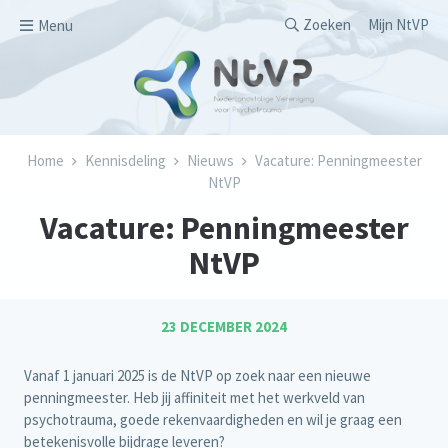
Overslaan en naar de inhoud gaan
Secondary men
Zoeken
Mijn NtVP
Menu
Kruimelpad
Home
Kennisdeling
Nieuws
Vacature: Penningmeester
NtVP
Vacature: Penningmeester
NtVP
23 DECEMBER 2024
Vanaf 1 januari 2025 is de NtVP op zoek naar een nieuwe
penningmeester. Heb jij affiniteit met het werkveld van
psychotrauma, goede rekenvaardigheden en wil je graag een
betekenisvolle bijdrage leveren?