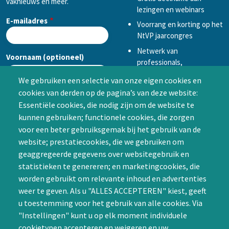
vaknieuws en meer.
lezingen en webinars
E-mailadres
Voorrang en korting op het
NtVP jaarcongres
Netwerk van
Voornaam (optioneel)
professionals,
mogelijkheid tot
We gebruiken een selectie van onze eigen cookies en
samenwerken in een van
cookies van derden op de pagina’s van deze website:
Achternaam (optioneel)
de Special Interest
Essentiële cookies, die nodig zijn om de website te
Groepen (SIG’s) of zelf een
kunnen gebruiken; functionele cookies, die zorgen
SIG initiëren
voor een beter gebruiksgemak bij het gebruik van de
CAPTCHA
website; prestatiecookies, die we gebruiken om
Word lid
geaggregeerde gegevens over websitegebruik en
statistieken te genereren; en marketingcookies, die
worden gebruikt om relevante inhoud en advertenties
weer te geven. Als u "ALLES ACCEPTEREN" kiest, geeft
u toestemming voor het gebruik van alle cookies. Via
"Instellingen" kunt u op elk moment individuele
Contact
cookietypen accepteren en weigeren en uw