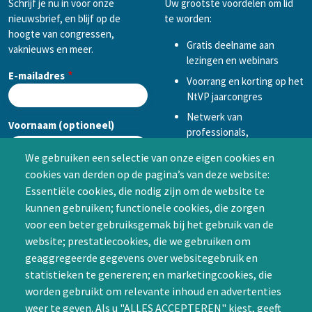
Schrijf je nu in voor onze
Uw grootste voordelen om lid
nieuwsbrief, en blijf op de
te worden:
hoogte van congressen,
Gratis deelname aan
vaknieuws en meer.
lezingen en webinars
E-mailadres
Voorrang en korting op het
NtVP jaarcongres
Netwerk van
Voornaam (optioneel)
professionals,
mogelijkheid tot
We gebruiken een selectie van onze eigen cookies en
samenwerken in een van
cookies van derden op de pagina’s van deze website:
Achternaam (optioneel)
de Special Interest
Essentiële cookies, die nodig zijn om de website te
Groepen (SIG’s) of zelf een
kunnen gebruiken; functionele cookies, die zorgen
SIG initiëren
voor een beter gebruiksgemak bij het gebruik van de
CAPTCHA
website; prestatiecookies, die we gebruiken om
Word lid
geaggregeerde gegevens over websitegebruik en
statistieken te genereren; en marketingcookies, die
worden gebruikt om relevante inhoud en advertenties
weer te geven. Als u "ALLES ACCEPTEREN" kiest, geeft