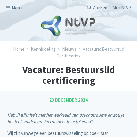
Overslaan en naar de inhoud gaan
Secondary men
Zoeken
Mijn NtVP
Menu
Kruimelpad
Home
Kennisdeling
Nieuws
Vacature: Bestuurslid
Certificering
Vacature: Bestuurslid
certificering
23 DECEMBER 2024
Heb jij affiniteit met het werkveld van psychotrauma en zou je
het leuk vinden om hierin meer te betekenen?
Wij zijn vanwege een bestuurswisseling op zoek naar