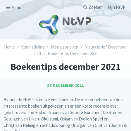
Overslaan en naar de inhoud gaan
Secondary men
Zoeken
Mijn NtVP
Menu
Kruimelpad
Home
Kennisdeling
Nieuwsbrieven
Nieuwsbrief December
2021
Boekentips December 2021
Boekentips december 2021
18 DECEMBER 2021
Binnen de NtVP lezen we veel boeken. Deze keer hebben we drie
interessante boeken uitgekozen en er een korte recensie over
geschreven: The End of Trauma van George Bonanno, De Stenen
Getuigen van Hikaru Okuizumi, Oskar van Evelien Speel en
Christiaan Helmig en Schaduwoorlog Uruzgan van Olof van Joolen &