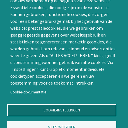
cookies van derden op de pagina’s van deze website:
Achternaam (optioneel)
de Special Interest
Essentiële cookies, die nodig zijn om de website te
Groepen (SIG’s) of zelf een
kunnen gebruiken; functionele cookies, die zorgen
SIG initiëren
voor een beter gebruiksgemak bij het gebruik van de
CAPTCHA
website; prestatiecookies, die we gebruiken om
Word lid
geaggregeerde gegevens over websitegebruik en
statistieken te genereren; en marketingcookies, die
worden gebruikt om relevante inhoud en advertenties
weer te geven. Als u "ALLES ACCEPTEREN" kiest, geeft
u toestemming voor het gebruik van alle cookies. Via
"Instellingen" kunt u op elk moment individuele
Contact
cookietypen accepteren en weigeren en uw
toestemming voor de toekomst intrekken.
Nienoord 5, 1112 XE Diemen
info@ntvp.nl
Cookie-documentatie
KVK: 30214897 te Utrecht
SNS: IBAN
COOKIE-INSTELLINGEN
NL58SNSB0909516898 BIC
SNSBNL2A te Utrecht
ALLES WEIGEREN