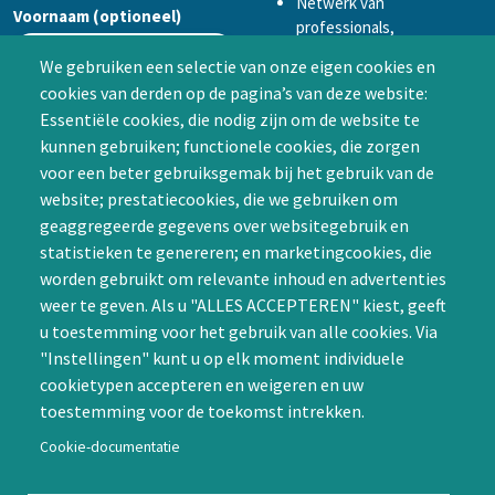
Netwerk van
Voornaam (optioneel)
professionals,
mogelijkheid tot
We gebruiken een selectie van onze eigen cookies en
samenwerken in een van
cookies van derden op de pagina’s van deze website:
Achternaam (optioneel)
de Special Interest
Essentiële cookies, die nodig zijn om de website te
Groepen (SIG’s) of zelf een
kunnen gebruiken; functionele cookies, die zorgen
SIG initiëren
voor een beter gebruiksgemak bij het gebruik van de
CAPTCHA
website; prestatiecookies, die we gebruiken om
Word lid
geaggregeerde gegevens over websitegebruik en
statistieken te genereren; en marketingcookies, die
worden gebruikt om relevante inhoud en advertenties
weer te geven. Als u "ALLES ACCEPTEREN" kiest, geeft
u toestemming voor het gebruik van alle cookies. Via
"Instellingen" kunt u op elk moment individuele
Contact
cookietypen accepteren en weigeren en uw
toestemming voor de toekomst intrekken.
Nienoord 5, 1112 XE Diemen
info@ntvp.nl
Cookie-documentatie
KVK: 30214897 te Utrecht