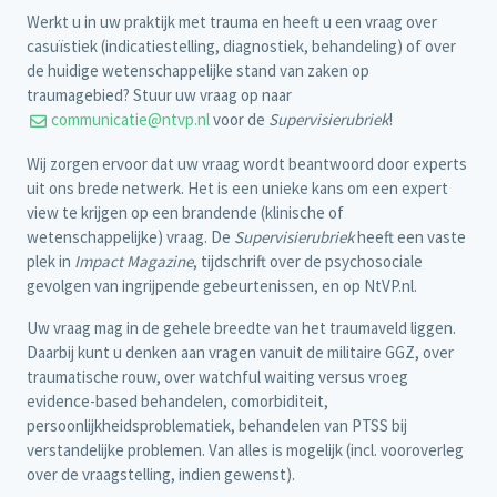
Werkt u in uw praktijk met trauma en heeft u een vraag over
casuïstiek (indicatiestelling, diagnostiek, behandeling) of over
de huidige wetenschappelijke stand van zaken op
traumagebied? Stuur uw vraag op naar
communicatie@ntvp.nl
voor de
Supervisierubriek
!
Wij zorgen ervoor dat uw vraag wordt beantwoord door experts
uit ons brede netwerk. Het is een unieke kans om een expert
view te krijgen op een brandende (klinische of
wetenschappelijke) vraag. De
Supervisierubriek
heeft een vaste
plek in
Impact Magazine
, tijdschrift over de psychosociale
gevolgen van ingrijpende gebeurtenissen, en op NtVP.nl.
Uw vraag mag in de gehele breedte van het traumaveld liggen.
Daarbij kunt u denken aan vragen vanuit de militaire GGZ, over
traumatische rouw, over watchful waiting versus vroeg
evidence-based behandelen, comorbiditeit,
persoonlijkheidsproblematiek, behandelen van PTSS bij
verstandelijke problemen. Van alles is mogelijk (incl. vooroverleg
over de vraagstelling, indien gewenst).