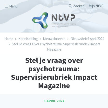
Overslaan en naar de inhoud gaan
Secondary men
Zoeken
Mijn NtVP
Menu
Kruimelpad
Home
Kennisdeling
Nieuwsbrieven
Nieuwsbrief April 2024
Stel Je Vraag Over Psychotrauma: Supervisierubriek Impact
Magazine
Stel je vraag over
psychotrauma:
Supervisierubriek Impact
Magazine
1 APRIL 2024