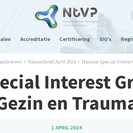
ialen
Accreditatie
Certificering
SIG's
Regi
wsbrieven
Nieuwsbrief April 2024
Nieuwe Special Interest
cial Interest G
Gezin en Traum
1 APRIL 2024