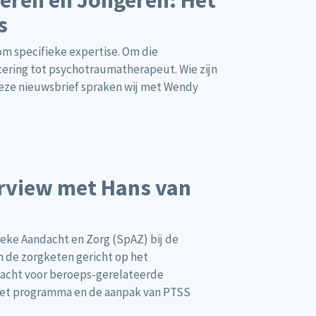
eren en Jongeren: Het
s
m specifieke expertise. Om die
cering tot psychotraumatherapeut. Wie zijn
deze nieuwsbrief spraken wij met Wendy
terview met Hans van
eke Aandacht en Zorg (SpAZ) bij de
an de zorgketen gericht op het
dacht voor beroeps-gerelateerde
r het programma en de aanpak van PTSS