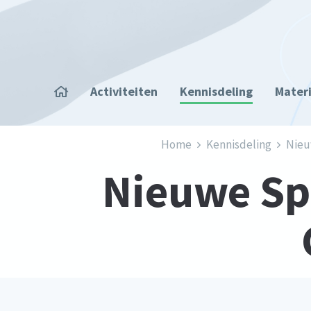
Overslaan en naar de inhoud gaan
Home
Activiteiten
Kennisdeling
Mater
Kruimelpad
Home
Kennisdeling
Nieu
Nieuwe Spe