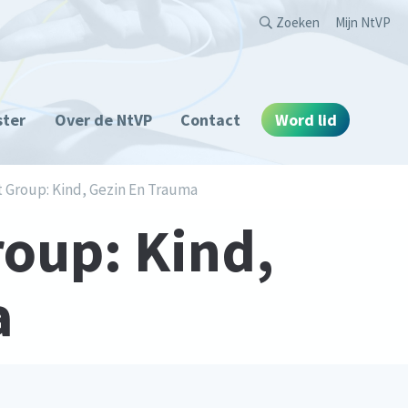
Second
Zoeken
Mijn NtVP
ster
Over de NtVP
Contact
Word lid
 Group: Kind, Gezin En Trauma
roup: Kind,
a