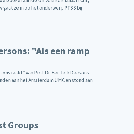
derzoeker aan de Universiteit Maastricht,
w gaat ze in op het onderwerp PTSS bij
ersons: "Als een ramp
p ons raakt”
van Prof. Dr. Berthold Gersons
rbonden aan het Amsterdam UMC en stond aan
est Groups