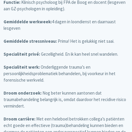
Functie:
Klinisch psycholoog bij FPA de Boog en docent (lesgeven
aan GZ-psychologen in opleiding).
Gemiddelde werkweek:
4 dagen in loondienst en daarnaast
lesgeven
Gemiddelde stressniveau:
Prima! Het is gelukkig niet saai.
Specialiteit privé:
Gezelligheid. En ik kan heel snel wandelen.
Specialiteit werk:
Onderliggende trauma’s en
persoonlijkheidsproblematiek behandelen, bij voorkeur in het
forensische werkveld.
Droom onderzoek:
Nog beter kunnen aantonen dat
traumabehandeling belangrijk is, omdat daardoor het recidive risico
vermindert.
Droom carrière:
Met een heleboel betrokken collega’s patiënten
echt goede en effectieve (trauma)behandeling kunnen bieden en
daarmee de patiënten een ander perspectief kunnen bieden en de