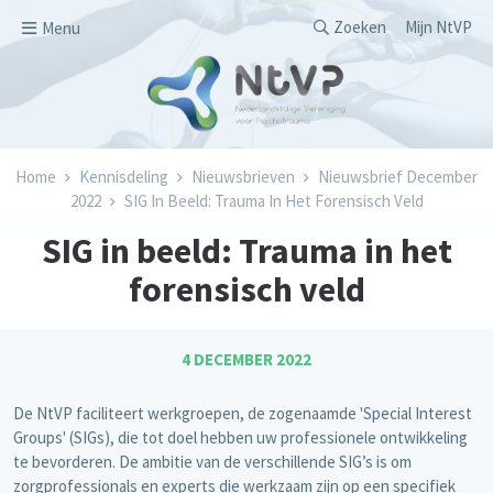
Overslaan en naar de inhoud gaan
Secondary men
Zoeken
Mijn NtVP
Menu
Kruimelpad
Home
Kennisdeling
Nieuwsbrieven
Nieuwsbrief December
2022
SIG In Beeld: Trauma In Het Forensisch Veld
SIG in beeld: Trauma in het
forensisch veld
4 DECEMBER 2022
De NtVP faciliteert werkgroepen, de zogenaamde 'Special Interest
Groups' (SIGs), die tot doel hebben uw professionele ontwikkeling
te bevorderen. De ambitie van de verschillende SIG’s is om
zorgprofessionals en experts die werkzaam zijn op een specifiek