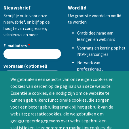
Nieuwsbrief
Word lid
Schrijf je nu in voor onze
Uw grootste voordelen om lid
nieuwsbrief, en blijf op de
te worden:
hoogte van congressen,
Gratis deelname aan
vaknieuws en meer.
lezingen en webinars
E-mailadres
Voorrang en korting op het
NtVP jaarcongres
Netwerk van
Voornaam (optioneel)
professionals,
mogelijkheid tot
We gebruiken een selectie van onze eigen cookies en
samenwerken in een van
cookies van derden op de pagina’s van deze website:
Achternaam (optioneel)
de Special Interest
Essentiële cookies, die nodig zijn om de website te
Groepen (SIG’s) of zelf een
kunnen gebruiken; functionele cookies, die zorgen
SIG initiëren
voor een beter gebruiksgemak bij het gebruik van de
CAPTCHA
website; prestatiecookies, die we gebruiken om
Word lid
geaggregeerde gegevens over websitegebruik en
statistieken te genereren; en marketingcookies, die