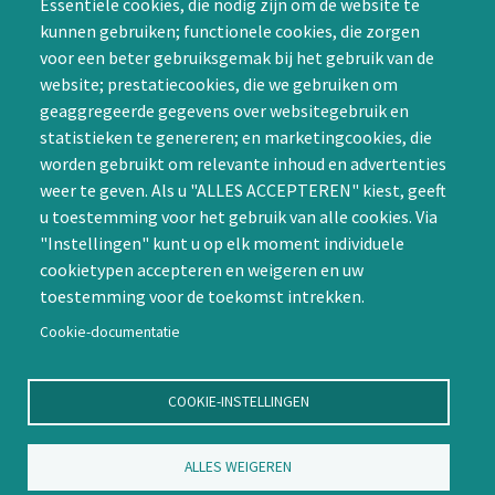
Essentiële cookies, die nodig zijn om de website te
Groepen (SIG’s) of zelf een
kunnen gebruiken; functionele cookies, die zorgen
SIG initiëren
voor een beter gebruiksgemak bij het gebruik van de
CAPTCHA
website; prestatiecookies, die we gebruiken om
Word lid
geaggregeerde gegevens over websitegebruik en
statistieken te genereren; en marketingcookies, die
worden gebruikt om relevante inhoud en advertenties
weer te geven. Als u "ALLES ACCEPTEREN" kiest, geeft
u toestemming voor het gebruik van alle cookies. Via
"Instellingen" kunt u op elk moment individuele
Contact
cookietypen accepteren en weigeren en uw
toestemming voor de toekomst intrekken.
Nienoord 5, 1112 XE Diemen
info@ntvp.nl
Cookie-documentatie
KVK: 30214897 te Utrecht
SNS: IBAN
COOKIE-INSTELLINGEN
NL58SNSB0909516898 BIC
SNSBNL2A te Utrecht
ALLES WEIGEREN
Volg ons op LinkedIn