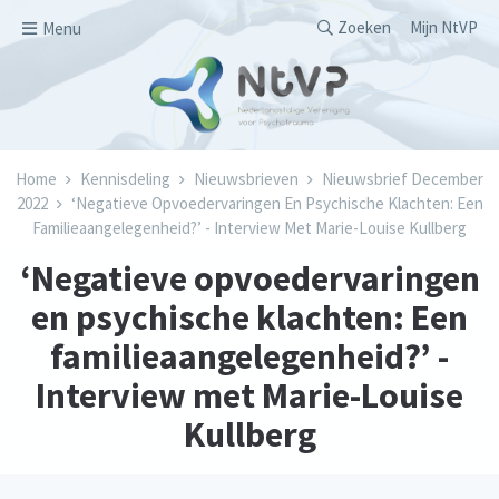
Overslaan en naar de inhoud gaan
Secondary men
Zoeken
Mijn NtVP
Menu
Kruimelpad
Home
Kennisdeling
Nieuwsbrieven
Nieuwsbrief December
2022
‘Negatieve Opvoedervaringen En Psychische Klachten: Een
Familieaangelegenheid?’ - Interview Met Marie-Louise Kullberg
‘Negatieve opvoedervaringen
en psychische klachten: Een
familieaangelegenheid?’ -
Interview met Marie-Louise
Kullberg