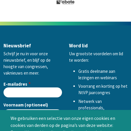
Nieuwsbrief
Word lid
Schrijf je nu in voor onze
Uw grootste voordelen om lid
nieuwsbrief, en blijf op de
te worden:
hoogte van congressen,
Gratis deelname aan
vaknieuws en meer.
lezingen en webinars
E-mailadres
Voorrang en korting op het
NtVP jaarcongres
Netwerk van
Voornaam (optioneel)
professionals,
mogelijkheid tot
We gebruiken een selectie van onze eigen cookies en
samenwerken in een van
cookies van derden op de pagina’s van deze website:
Achternaam (optioneel)
de Special Interest