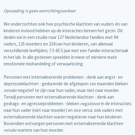
Opvoeding is geen eenrichtingsverkeer
We onderzochten ook hoe psychische klachten van ouders én van
kinderen invloed hebben op de interacties binnen het gezin. Dit
deden we in een studie naar 137 Nederlandse families met 94
vaders, 125 moeders en 224 van hun kinderen, van allemaal
verschillende leeftijden; 7.5-65.5 jaar met een familie-interactietaak
in het lab. In alle gezinnen speelden in meer of mindere mate
emotionele mishandeling of verwaarlozing.
Personen met internaliserende problemen - denk aan angst- en
depressieklachten - gedurende de afgelopen zes maanden bleken
minder
negatief te zijn naar hun vader, maar niet naar moeder.
Terwijl personen met externaliserende klachten - denk aan
gedrags- en agressieproblemen - bleken
negatiever
in de interacties
naar hun vader (niet naar moeder) en vice versa: ook vaders met
externaliserende klachten waren negatiever naar hun kinderen.
Bovendien ontvangen personen met externaliserende klachten
minder
warmte van hun moeder.