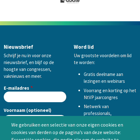
Nieuwsbrief
Word lid
Schrijf je nu in voor onze
Uw grootste voordelen om lid
nieuwsbrief, en blijf op de
te worden:
hoogte van congressen,
Gratis deelname aan
vaknieuws en meer.
lezingen en webinars
E-mailadres
Voorrang en korting op het
NtVP jaarcongres
Netwerk van
Voornaam (optioneel)
professionals,
mogelijkheid tot
We gebruiken een selectie van onze eigen cookies en
samenwerken in een van
cookies van derden op de pagina’s van deze website:
Achternaam (optioneel)
de Special Interest
Essentiële cookies, die nodig zijn om de website te