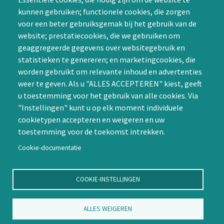
Groepen (SIG’s) of zelf een
kunnen gebruiken; functionele cookies, die zorgen
SIG initiëren
voor een beter gebruiksgemak bij het gebruik van de
CAPTCHA
website; prestatiecookies, die we gebruiken om
Word lid
geaggregeerde gegevens over websitegebruik en
statistieken te genereren; en marketingcookies, die
worden gebruikt om relevante inhoud en advertenties
weer te geven. Als u "ALLES ACCEPTEREN" kiest, geeft
u toestemming voor het gebruik van alle cookies. Via
"Instellingen" kunt u op elk moment individuele
Contact
cookietypen accepteren en weigeren en uw
toestemming voor de toekomst intrekken.
Nienoord 5, 1112 XE Diemen
info@ntvp.nl
Cookie-documentatie
KVK: 30214897 te Utrecht
SNS: IBAN
COOKIE-INSTELLINGEN
NL58SNSB0909516898 BIC
SNSBNL2A te Utrecht
ALLES WEIGEREN
Volg ons op LinkedIn