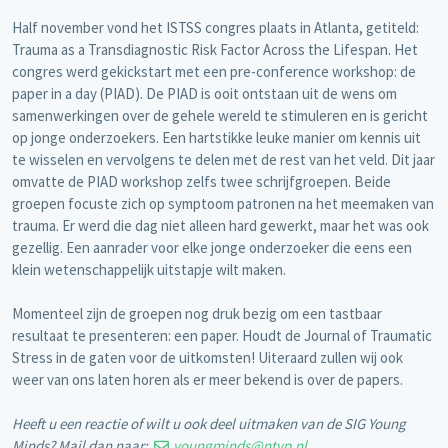
Half november vond het ISTSS congres plaats in Atlanta, getiteld:
Trauma as a Transdiagnostic Risk Factor Across the Lifespan. Het
congres werd gekickstart met een pre-conference workshop: de
paper in a day (PIAD). De PIAD is ooit ontstaan uit de wens om
samenwerkingen over de gehele wereld te stimuleren en is gericht
op jonge onderzoekers. Een hartstikke leuke manier om kennis uit
te wisselen en vervolgens te delen met de rest van het veld. Dit jaar
omvatte de PIAD workshop zelfs twee schrijfgroepen. Beide
groepen focuste zich op symptoom patronen na het meemaken van
trauma. Er werd die dag niet alleen hard gewerkt, maar het was ook
gezellig. Een aanrader voor elke jonge onderzoeker die eens een
klein wetenschappelijk uitstapje wilt maken.
Momenteel zijn de groepen nog druk bezig om een tastbaar
resultaat te presenteren: een paper. Houdt de Journal of Traumatic
Stress in de gaten voor de uitkomsten! Uiteraard zullen wij ook
weer van ons laten horen als er meer bekend is over de papers.
Heeft u een reactie of wilt u ook deel uitmaken van de SIG Young
Minds? Mail dan naar:
youngminds@ntvp.nl