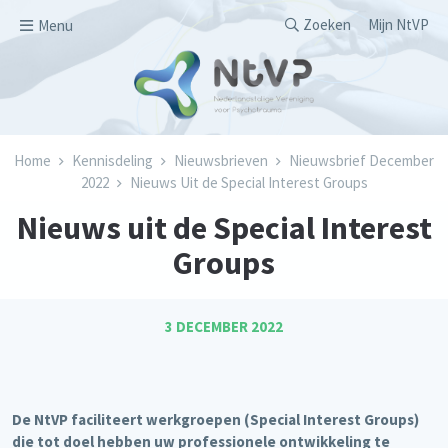
Overslaan en naar de inhoud gaan
Secondary men
Zoeken
Mijn NtVP
Menu
Kruimelpad
Home
Kennisdeling
Nieuwsbrieven
Nieuwsbrief December
2022
Nieuws Uit de Special Interest Groups
Nieuws uit de Special Interest
Groups
3 DECEMBER 2022
De NtVP faciliteert werkgroepen (Special Interest Groups)
die tot doel hebben uw professionele ontwikkeling te