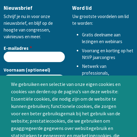
Nieuwsbrief
Word lid
Schrijf je nu in voor onze
Uw grootste voordelen om lid
nieuwsbrief, en blijf op de
te worden:
hoogte van congressen,
Gratis deelname aan
vaknieuws en meer.
lezingen en webinars
E-mailadres
Voorrang en korting op het
NtVP jaarcongres
Netwerk van
Voornaam (optioneel)
professionals,
mogelijkheid tot
We gebruiken een selectie van onze eigen cookies en
samenwerken in een van
cookies van derden op de pagina’s van deze website:
Achternaam (optioneel)
de Special Interest
Essentiële cookies, die nodig zijn om de website te
Groepen (SIG’s) of zelf een
kunnen gebruiken; functionele cookies, die zorgen
SIG initiëren
voor een beter gebruiksgemak bij het gebruik van de
CAPTCHA
website; prestatiecookies, die we gebruiken om
Word lid
geaggregeerde gegevens over websitegebruik en
statistieken te genereren; en marketingcookies, die