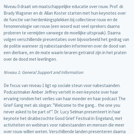
Niveau 0 draait om maatschappelijke educatie over rouw. Prof. dr.
Brady Wagoner en dr. Allan Koster starten met hun keynotes over
de functie van herdenkingsplekken bij collectieve rouw en de
fenomenologie van rouw (een woord wat veel sprekers daarna
proberen te vermijden vanwege de moeilijke uitspraak). Daarna
volgen verschillende presentaties over bijvoorbeeld het gedrag van
de politie wanneer zij nabestaanden informeren over de dood van
een dierbare, en de mate waarin leraren getraind zijn in het praten
over de dood met leerlingen.
Niveau 1: General Support and Information
De focus van niveau 1 ligt op sociale steun voor nabestaanden.
Podcastmaker Amber Jeffrey vertelt in een keynote over haar
ervaring rondom het verlies van haar moeder en haar podcast The
Grief Gang met als slogan: ”Welcome to the gang... the one you
never asked to be part of”. Dr. Lucy Selman presenteert in haar
keynote het drukbezochte Good Grief Festival in Engeland, met
activiteiten en webinars voor nabestaanden en mensen die meer
over rouw willen weten. Verschillende landen presenteren daarna