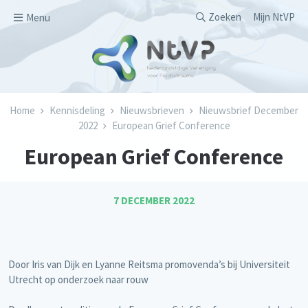
Overslaan en naar de inhoud gaan
Secondary men
Zoeken
Mijn NtVP
Menu
Kruimelpad
Home
Kennisdeling
Nieuwsbrieven
Nieuwsbrief December
2022
European Grief Conference
European Grief Conference
7 DECEMBER 2022
Door Iris van Dijk en Lyanne Reitsma promovenda’s bij Universiteit
Utrecht op onderzoek naar rouw