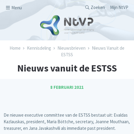
Overslaan en naar de inhoud gaan
Secondary men
Zoeken
Mijn NtVP
Menu
Kruimelpad
Home
Kennisdeling
Nieuwsbrieven
Nieuws Vanuit de
ESTSS
Nieuws vanuit de ESTSS
8 FEBRUARI 2021
De nieuwe executive committee van de ESTSS bestaat uit: Evaldas
Kazlauskas, president, Maria Böttche, secretary, Joanne Mouthaan,
treasurer, en Jana Javakashvili als immediate past president.