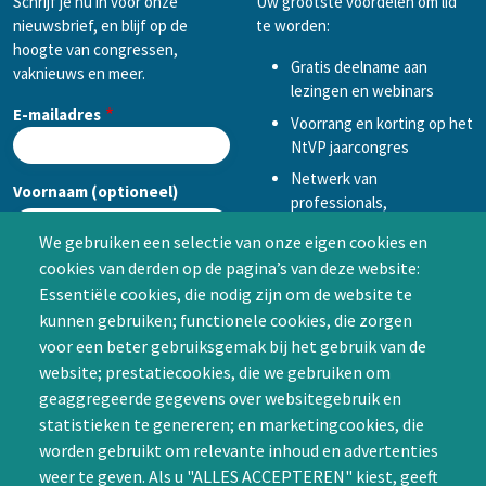
Schrijf je nu in voor onze
Uw grootste voordelen om lid
nieuwsbrief, en blijf op de
te worden:
hoogte van congressen,
Gratis deelname aan
vaknieuws en meer.
lezingen en webinars
E-mailadres
Voorrang en korting op het
NtVP jaarcongres
Netwerk van
Voornaam (optioneel)
professionals,
mogelijkheid tot
We gebruiken een selectie van onze eigen cookies en
samenwerken in een van
cookies van derden op de pagina’s van deze website:
Achternaam (optioneel)
de Special Interest
Essentiële cookies, die nodig zijn om de website te
Groepen (SIG’s) of zelf een
kunnen gebruiken; functionele cookies, die zorgen
SIG initiëren
voor een beter gebruiksgemak bij het gebruik van de
CAPTCHA
website; prestatiecookies, die we gebruiken om
Word lid
geaggregeerde gegevens over websitegebruik en
statistieken te genereren; en marketingcookies, die
worden gebruikt om relevante inhoud en advertenties
weer te geven. Als u "ALLES ACCEPTEREN" kiest, geeft