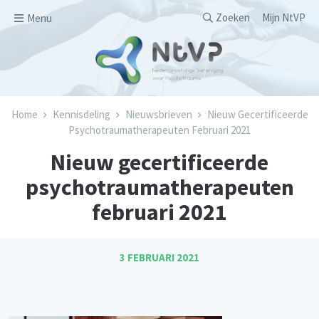
Overslaan en naar de inhoud gaan
Secondary men
Zoeken
Mijn NtVP
Menu
Kruimelpad
Home
Kennisdeling
Nieuwsbrieven
Nieuw Gecertificeerde
Psychotraumatherapeuten Februari 2021
Nieuw gecertificeerde
psychotraumatherapeuten
februari 2021
3 FEBRUARI 2021