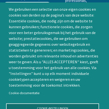
professionals,
mogelijkheid tot
We gebruiken een selectie van onze eigen cookies en
samenwerken in een van
cookies van derden op de pagina’s van deze website:
Achternaam (optioneel)
de Special Interest
Essentiële cookies, die nodig zijn om de website te
Groepen (SIG’s) of zelf een
kunnen gebruiken; functionele cookies, die zorgen
SIG initiëren
voor een beter gebruiksgemak bij het gebruik van de
CAPTCHA
website; prestatiecookies, die we gebruiken om
Word lid
geaggregeerde gegevens over websitegebruik en
statistieken te genereren; en marketingcookies, die
worden gebruikt om relevante inhoud en advertenties
weer te geven. Als u "ALLES ACCEPTEREN" kiest, geeft
u toestemming voor het gebruik van alle cookies. Via
"Instellingen" kunt u op elk moment individuele
Contact
cookietypen accepteren en weigeren en uw
toestemming voor de toekomst intrekken.
Nienoord 5, 1112 XE Diemen
info@ntvp.nl
Cookie-documentatie
KVK: 30214897 te Utrecht
SNS: IBAN
COOKIE-INSTELLINGEN