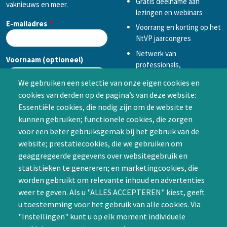
Gratis deelname aan
vaknieuws en meer.
lezingen en webinars
E-mailadres
Voorrang en korting op het
NtVP jaarcongres
Netwerk van
Voornaam (optioneel)
professionals,
mogelijkheid tot
We gebruiken een selectie van onze eigen cookies en
samenwerken in een van
cookies van derden op de pagina’s van deze website:
Achternaam (optioneel)
de Special Interest
Essentiële cookies, die nodig zijn om de website te
Groepen (SIG’s) of zelf een
kunnen gebruiken; functionele cookies, die zorgen
SIG initiëren
voor een beter gebruiksgemak bij het gebruik van de
CAPTCHA
website; prestatiecookies, die we gebruiken om
Word lid
geaggregeerde gegevens over websitegebruik en
statistieken te genereren; en marketingcookies, die
worden gebruikt om relevante inhoud en advertenties
weer te geven. Als u "ALLES ACCEPTEREN" kiest, geeft
u toestemming voor het gebruik van alle cookies. Via
"Instellingen" kunt u op elk moment individuele