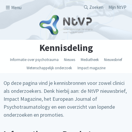
Overslaan en naar de inhoud gaan
Secondary men
Zoeken
Mijn NtVP
Menu
Kennisdeling
Informatie over psychotrauma
Nieuws
Mediatheek
Nieuwsbrief
Wetenschappelijk onderzoek
Impact magazine
Op deze pagina vind je kennisbronnen voor zowel clinici
als onderzoekers. Denk hierbij aan: de NtVP nieuwsbrief,
Impact Magazine, het European Journal of
Psychotraumatology en een overzicht van lopende
onderzoeken en promoties.