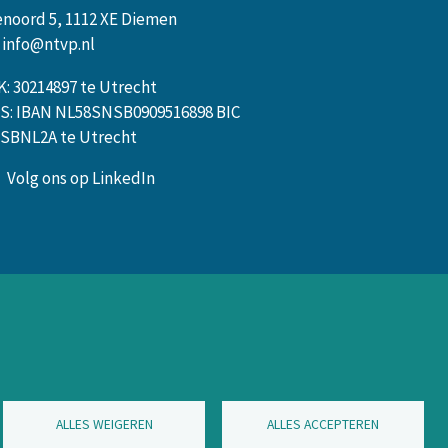
enoord 5, 1112 XE Diemen
info@ntvp.nl
K: 30214897 te Utrecht
S: IBAN NL58SNSB0909516898 BIC
SBNL2A te Utrecht
Volg ons op LinkedIn
ALLES WEIGEREN
ALLES ACCEPTEREN