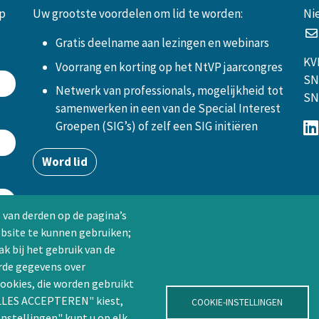
op
Uw grootste voordelen om lid te worden:
Ni
.
Gratis deelname aan lezingen en webinars
KV
Voorrang en korting op het NtVP jaarcongres
SN
Netwerk van professionals, mogelijkheid tot
SN
samenwerken in een van de Special Interest
Groepen (SIG’s) of zelf een SIG initiëren
Word lid
 van derden op de pagina’s
ebsite te kunnen gebruiken;
k bij het gebruik van de
rde gegevens over
ookies, die worden gebruikt
"ALLES ACCEPTEREN" kiest,
COOKIE-INSTELLINGEN
Instellingen" kunt u op elk