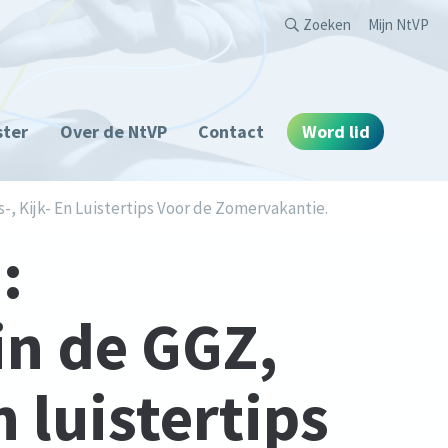
Second
Zoeken
Mijn NtVP
ster
Over de NtVP
Contact
Word lid
, Kijk- En Luistertips Voor de Zomervakantie.
:
in de GGZ,
n luistertips