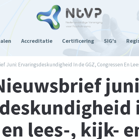
ialen
Accreditatie
Certificering
SIG's
Regi
f Juni: Ervaringsdeskundigheid In de GGZ, Congressen En Lees-
Nieuwsbrief juni
deskundigheid 
n lees-, kijk- e