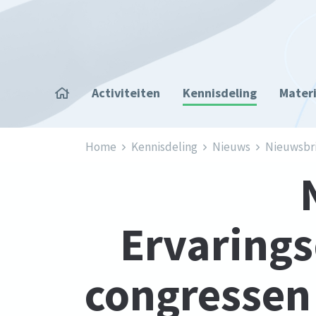
Overslaan en naar de inhoud gaan
Home
Activiteiten
Kennisdeling
Mater
Kruimelpad
Home
Kennisdeling
Nieuws
Nieuwsbrie
Ervarings
congressen e