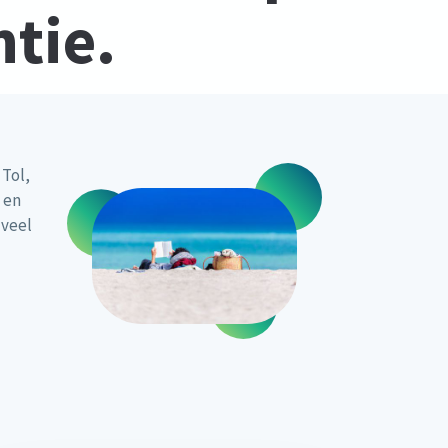
tie.
 Tol,
 en
 veel