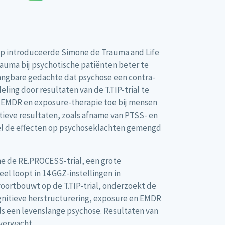
ep introduceerde Simone de Trauma and Life
rauma bij psychotische patiënten beter te
angbare gedachte dat psychose een contra-
eling door resultaten van de T.TIP-trial te
e EMDR en exposure-therapie toe bij mensen
ieve resultaten, zoals afname van PTSS- en
 de effecten op psychoseklachten gemengd
e de RE.PROCESS-trial, een grote
l loopt in 14 GGZ-instellingen in
voortbouwt op de T.TIP-trial, onderzoekt de
cognitieve herstructurering, exposure en EMDR
s een levenslange psychose. Resultaten van
 verwacht.