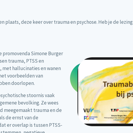
n plaats, deze keer over trauma en psychose. Heb je de lezing 
rde promovenda Simone Burger
ssen trauma, PTSS en
, met hallucinaties en wanen
 met voorbeelden van
ebben doorlopen.
ychotische stoornis vaak
gemene bevolking. Ze wees
heid meegemaakt trauma en de
ls de ernst van de
at er overlap is tussen PTSS-
n stemmen, negatieve