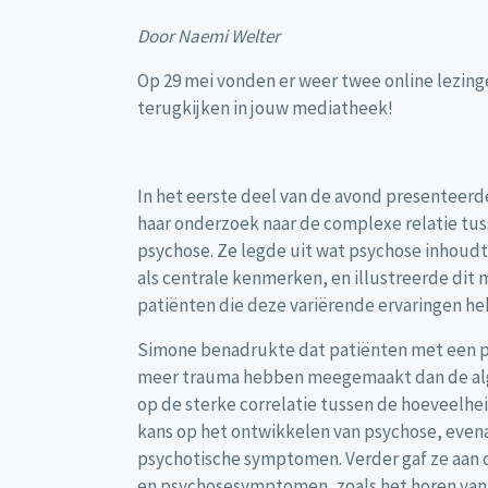
Door Naemi Welter
Op 29 mei vonden er weer twee online lezinge
terugkijken in jouw mediatheek!
In het eerste deel van de avond presentee
haar onderzoek naar de complexe relatie tu
psychose. Ze legde uit wat psychose inhoudt
als centrale kenmerken, en illustreerde dit
patiënten die deze variërende ervaringen h
Simone benadrukte dat patiënten met een ps
meer trauma hebben meegemaakt dan de al
op de sterke correlatie tussen de hoeveel
kans op het ontwikkelen van psychose, evena
psychotische symptomen. Verder gaf ze aan d
en psychosesymptomen, zoals het horen va