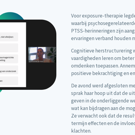
Voor exposure-therapie legde 
waarbij psychosegerelateerd
PTSS-herinneringen zijn aang
ervaringen verband houden me
Cognitieve herstructurering 
vaardigheden leren om beter 
omdenken toepassen. Annema
positieve bekrachtiging en em
De avond werd afgesloten me
sprak haar hoop uit dat de u
geven in de onderliggende w
wat kan bijdragen aan de mo
Ze verwacht ook dat de resul
termijn effecten en de invloe
klachten.