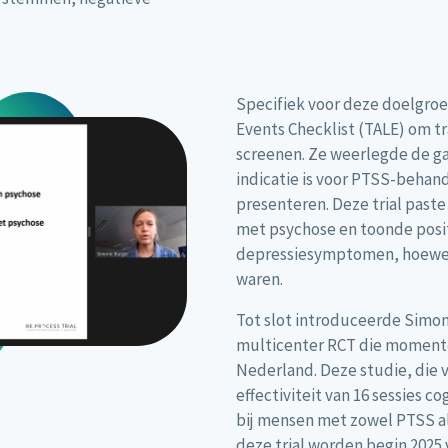
Specifiek voor deze doelgro
Events Checklist (TALE) om t
screenen. Ze weerlegde de g
indicatie is voor PTSS-behand
presenteren. Deze trial past
met psychose en toonde posit
depressiesymptomen, hoewel
waren.
Tot slot introduceerde Simon
multicenter RCT die momentee
Nederland. Deze studie, die 
effectiviteit van 16 sessies 
bij mensen met zowel PTSS al
deze trial worden begin 2025