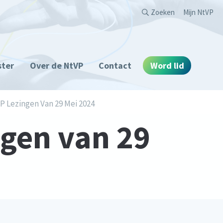
Second
Zoeken
Mijn NtVP
ster
Over de NtVP
Contact
Word lid
P Lezingen Van 29 Mei 2024
ngen van 29