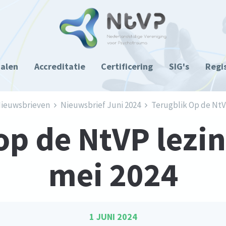
ialen
Accreditatie
Certificering
SIG's
Regi
ieuwsbrieven
Nieuwsbrief Juni 2024
Terugblik Op de NtV
op de NtVP lezi
mei 2024
1 JUNI 2024