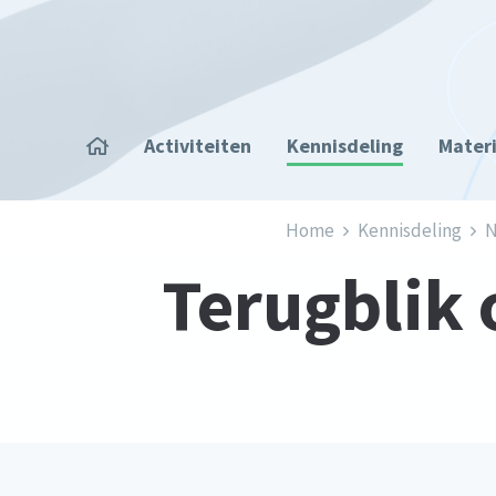
Overslaan en naar de inhoud gaan
Home
Activiteiten
Kennisdeling
Mater
Kruimelpad
Home
Kennisdeling
N
Terugblik 