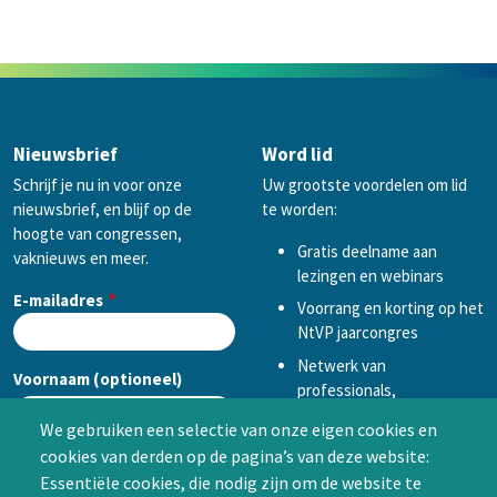
Nieuwsbrief
Word lid
Schrijf je nu in voor onze
Uw grootste voordelen om lid
nieuwsbrief, en blijf op de
te worden:
hoogte van congressen,
Gratis deelname aan
vaknieuws en meer.
lezingen en webinars
E-mailadres
Voorrang en korting op het
NtVP jaarcongres
Netwerk van
Voornaam (optioneel)
professionals,
mogelijkheid tot
We gebruiken een selectie van onze eigen cookies en
samenwerken in een van
cookies van derden op de pagina’s van deze website:
Achternaam (optioneel)
de Special Interest
Essentiële cookies, die nodig zijn om de website te
Groepen (SIG’s) of zelf een