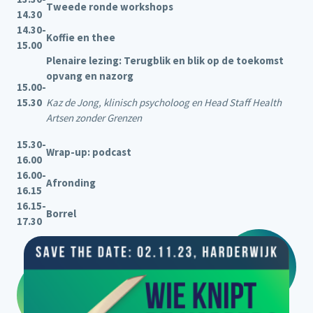
Tweede ronde workshops
14.30
1
4.30-
Koffie en thee
15.00
Plenaire lezing: Terugblik en blik op de toekomst
opvang en nazorg
15.00-
15.30
Kaz de Jong, klinisch psycholoog en Head Staff Health
Artsen zonder Grenzen
15.30-
Wrap-up: podcast
16.00
16.00-
Afronding
16.15
16.15-
Borrel
17.30