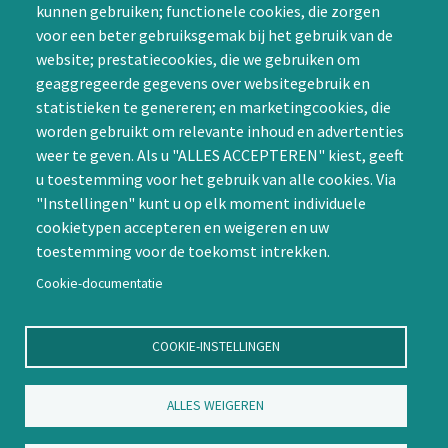
kunnen gebruiken; functionele cookies, die zorgen
SIG initiëren
voor een beter gebruiksgemak bij het gebruik van de
CAPTCHA
website; prestatiecookies, die we gebruiken om
Word lid
geaggregeerde gegevens over websitegebruik en
statistieken te genereren; en marketingcookies, die
worden gebruikt om relevante inhoud en advertenties
weer te geven. Als u "ALLES ACCEPTEREN" kiest, geeft
u toestemming voor het gebruik van alle cookies. Via
"Instellingen" kunt u op elk moment individuele
Contact
cookietypen accepteren en weigeren en uw
toestemming voor de toekomst intrekken.
Nienoord 5, 1112 XE Diemen
info@ntvp.nl
Cookie-documentatie
KVK: 30214897 te Utrecht
SNS: IBAN
COOKIE-INSTELLINGEN
NL58SNSB0909516898 BIC
SNSBNL2A te Utrecht
ALLES WEIGEREN
Volg ons op LinkedIn