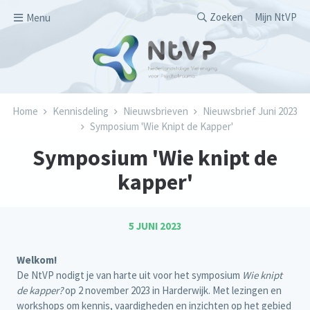
Overslaan en naar de inhoud gaan
Secondary men
Zoeken
Mijn NtVP
Menu
Kruimelpad
Home
Kennisdeling
Nieuwsbrieven
Nieuwsbrief Juni 2023
Symposium 'Wie Knipt de Kapper'
Symposium 'Wie knipt de
kapper'
5 JUNI 2023
Welkom!
De NtVP nodigt je van harte uit voor het symposium
Wie knipt
de kapper?
op 2 november 2023 in Harderwijk. Met lezingen en
workshops om kennis, vaardigheden en inzichten op het gebied