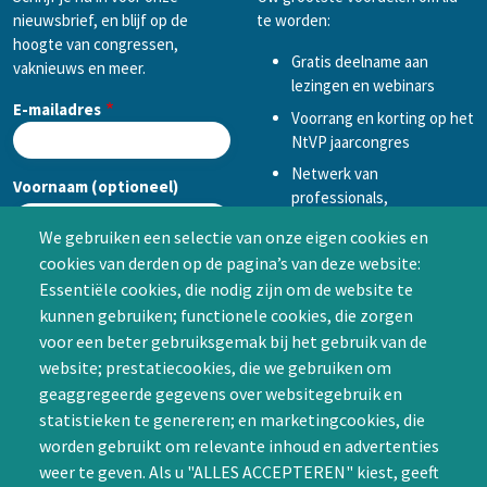
nieuwsbrief, en blijf op de
te worden:
hoogte van congressen,
Gratis deelname aan
vaknieuws en meer.
lezingen en webinars
E-mailadres
Voorrang en korting op het
NtVP jaarcongres
Netwerk van
Voornaam (optioneel)
professionals,
mogelijkheid tot
We gebruiken een selectie van onze eigen cookies en
samenwerken in een van
cookies van derden op de pagina’s van deze website:
Achternaam (optioneel)
de Special Interest
Essentiële cookies, die nodig zijn om de website te
Groepen (SIG’s) of zelf een
kunnen gebruiken; functionele cookies, die zorgen
SIG initiëren
voor een beter gebruiksgemak bij het gebruik van de
CAPTCHA
website; prestatiecookies, die we gebruiken om
Word lid
geaggregeerde gegevens over websitegebruik en
statistieken te genereren; en marketingcookies, die
worden gebruikt om relevante inhoud en advertenties
weer te geven. Als u "ALLES ACCEPTEREN" kiest, geeft