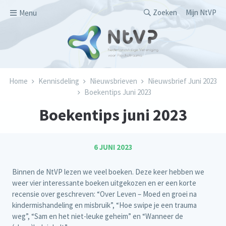
Overslaan en naar de inhoud gaan
Secondary men
Zoeken
Mijn NtVP
Menu
Kruimelpad
Home
Kennisdeling
Nieuwsbrieven
Nieuwsbrief Juni 2023
Boekentips Juni 2023
Boekentips juni 2023
6 JUNI 2023
Binnen de NtVP lezen we veel boeken. Deze keer hebben we
weer vier interessante boeken uitgekozen en er een korte
recensie over geschreven: “Over Leven – Moed en groei na
kindermishandeling en misbruik”, “Hoe swipe je een trauma
weg”, “Sam en het niet-leuke geheim” en “Wanneer de