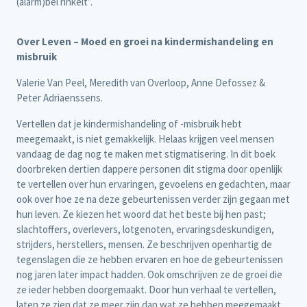
(alarm)bel rinkelt”.
Over Leven – Moed en groei na kindermishandeling en
misbruik
Valerie Van Peel, Meredith van Overloop, Anne Defossez &
Peter Adriaenssens.
Vertellen dat je kindermishandeling of -misbruik hebt
meegemaakt, is niet gemakkelijk. Helaas krijgen veel mensen
vandaag de dag nog te maken met stigmatisering. In dit boek
doorbreken dertien dappere personen dit stigma door openlijk
te vertellen over hun ervaringen, gevoelens en gedachten, maar
ook over hoe ze na deze gebeurtenissen verder zijn gegaan met
hun leven. Ze kiezen het woord dat het beste bij hen past;
slachtoffers, overlevers, lotgenoten, ervaringsdeskundigen,
strijders, herstellers, mensen. Ze beschrijven openhartig de
tegenslagen die ze hebben ervaren en hoe de gebeurtenissen
nog jaren later impact hadden. Ook omschrijven ze de groei die
ze ieder hebben doorgemaakt. Door hun verhaal te vertellen,
laten ze zien dat ze meer zijn dan wat ze hebben meegemaakt.