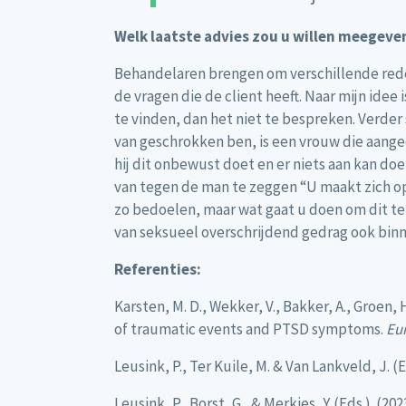
Welk laatste advies zou u willen meegeve
Behandelaren brengen om verschillende rede
de vragen die de client heeft. Naar mijn ide
te vinden, dan het niet te bespreken. Verder
van geschrokken ben, is een vrouw die aangee
hij dit onbewust doet en er niets aan kan do
van tegen de man te zeggen “U maakt zich op
zo bedoelen, maar wat gaat u doen om dit te
van seksueel overschrijdend gedrag ook binn
Referenties:
Karsten, M. D., Wekker, V., Bakker, A., Groen, 
of traumatic events and PTSD symptoms.
Eu
Leusink, P., Ter Kuile, M. & Van Lankveld, J. (E
Leusink, P., Borst, G., & Merkies, Y. (Eds.). (202