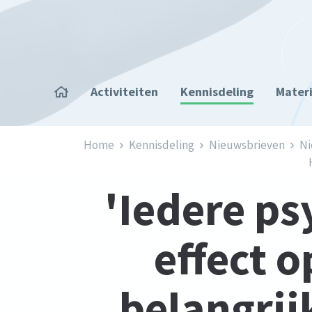
Overslaan en naar de inhoud gaan
Home
Activiteiten
Kennisdeling
Mater
Kruimelpad
Home
Kennisdeling
Nieuwsbrieven
Ni
'Iedere p
effect o
belangrij