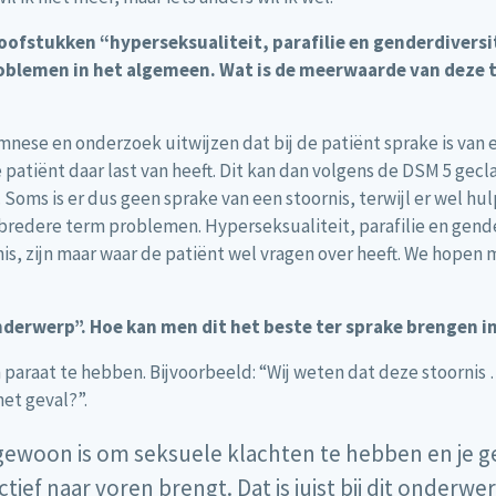
hoofstukken “hyperseksualiteit, parafilie en genderdiversi
roblemen in het algemeen. Wat is de meerwaarde van deze 
amnese en onderzoek uitwijzen dat bij de patiënt sprake is van
atiënt daar last van heeft. Dit kan dan volgens de DSM 5 gecl
Soms is er dus geen sprake van een stoornis, terwijl er wel h
bredere term problemen. Hyperseksualiteit, parafilie en gende
s, zijn maar waar de patiënt wel vragen over heeft. We hopen 
nderwerp”. Hoe kan men dit het beste ter sprake brengen 
 paraat te hebben. Bijvoorbeeld: “Wij weten dat deze stoornis
het geval?”.
 gewoon is om seksuele klachten te hebben en je g
tief naar voren brengt. Dat is juist bij dit onderwer