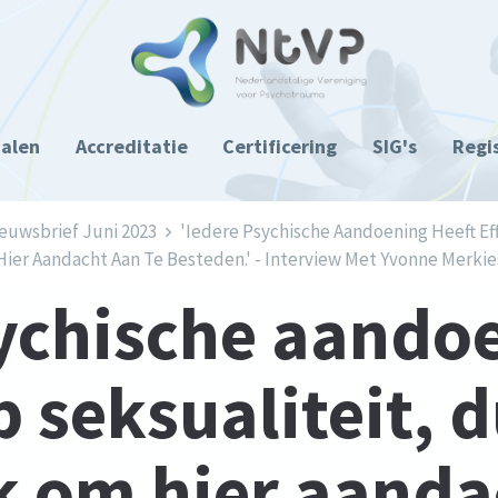
ialen
Accreditatie
Certificering
SIG's
Regi
euwsbrief Juni 2023
'Iedere Psychische Aandoening Heeft Eff
Hier Aandacht Aan Te Besteden.' - Interview Met Yvonne Merkie
sychische aandoe
p seksualiteit, d
k om hier aanda