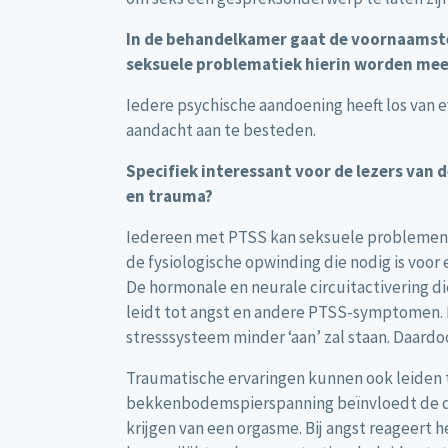
In de behandelkamer gaat de voornaamste
seksuele problematiek hierin worden m
Iedere psychische aandoening heeft los van e
aandacht aan te besteden.
Specifiek interessant voor de lezers van
en trauma?
Iedereen met PTSS kan seksuele problemen er
de fysiologische opwinding die nodig is voor
De hormonale en neurale circuitactivering die
leidt tot angst en andere PTSS-symptomen. 
stresssysteem minder ‘aan’ zal staan. Daardo
Traumatische ervaringen kunnen ook leiden t
bekkenbodemspierspanning beïnvloedt de doo
krijgen van een orgasme. Bij angst reageer