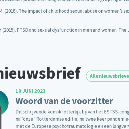
C. M. (2018). The impact of childhood sexual abuse on women’s s
. Y. (2015). PTSD and sexual dysfunction in men and women. The 
nieuwsbrief
Alle nieuwsbriev
10 JUNI 2023
Woord van de voorzitter
Dit schrijvende kom ik letterlijk bij van het ESTSS-cong
na “onze” Rotterdamse editie, na twee keer pandemie-
met de Europese psychotraumatologie en een langverw