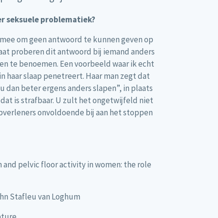
er seksuele problematiek?
st mee om geen antwoord te kunnen geven op
 gaat proberen dit antwoord bij iemand anders
aken te benoemen. Een voorbeeld waar ik echt
in haar slaap penetreert. Haar man zegt dat
u dan beter ergens anders slapen”, in plaats
 is strafbaar. U zult het ongetwijfeld niet
lpverleners onvoldoende bij aan het stoppen
n and pelvic floor activity in women: the role
ohn Stafleu van Loghum
ture.