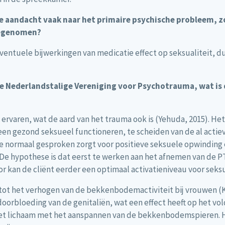
 aandacht vaak naar het primaire psychische probleem, z
eegenomen?
ventuele bijwerkingen van medicatie effect op seksualiteit, dus
 de Nederlandstalige Vereniging voor Psychotrauma, wat is 
varen, wat de aard van het trauma ook is (Yehuda, 2015). Het h
 een gezond seksueel functioneren, te scheiden van de al actiev
 normaal gesproken zorgt voor positieve seksuele opwinding en 
De hypothese is dat eerst te werken aan het afnemen van de 
or kan de cliënt eerder een optimaal activatieniveau voor sek
ot het verhogen van de bekkenbodemactiviteit bij vrouwen (K
rbloeding van de genitaliën, wat een effect heeft op het v
t het lichaam met het aanspannen van de bekkenbodemspieren