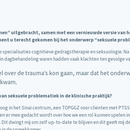
men” uitgebracht, samen met een vernieuwde versie van h
 bent u terecht gekomen bij het onderwerp “seksuele prob
 specialisaties cognitieve gedragstherapie en seksuologie. Na
in dagbehandeling waren hadden vaak klachten ten gevolge va
el over de trauma’s kon gaan, maar dat het onderw
e kwam.
van seksuele problematiek in de klinische praktijk?
oog in het Sinaï centrum, een TOPGGZ voor cliënten met PTSS,
t en er mee gedacht wordt over hoe we een rol kunnen spelen 
 Dit dwingt mij om zelf up-to-date te blijven en dit geeft mij 
 in de spreekkamer.