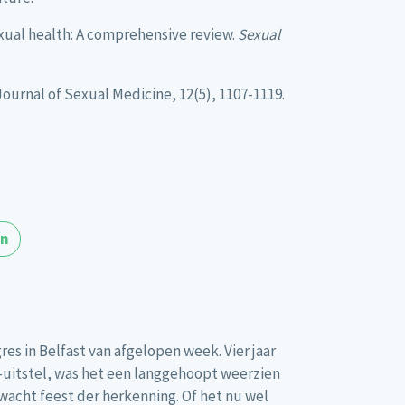
exual health: A comprehensive review.
Sexual
Journal of Sexual Medicine, 12(5), 1107-1119.
en
res in Belfast van afgelopen week. Vier jaar
uitstel, was het een langgehoopt weerzien
acht feest der herkenning. Of het nu wel