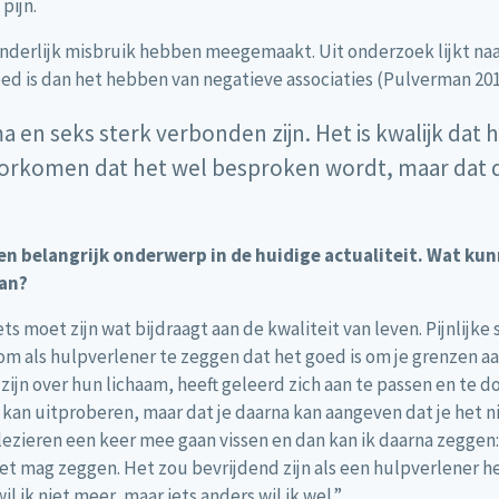
pijn.
inderlijk misbruik hebben meegemaakt. Uit onderzoek lijkt na
oed is dan het hebben van negatieve associaties (Pulverman 201
ma en seks sterk verbonden zijn. Het is kwalijk dat
voorkomen dat het wel besproken wordt, maar dat 
een belangrijk onderwerp in de huidige actualiteit. Wat 
an?
ets moet zijn wat bijdraagt aan de kwaliteit van leven. Pijnlijk
g om als hulpverlener te zeggen dat het goed is om je grenzen 
as zijn over hun lichaam, heeft geleerd zich aan te passen en te
s kan uitproberen, maar dat je daarna kan aangeven dat je het 
plezieren een keer mee gaan vissen en dan kan ik daarna zeggen:
at niet mag zeggen. Het zou bevrijdend zijn als een hulpverlene
wil ik niet meer, maar iets anders wil ik wel.”