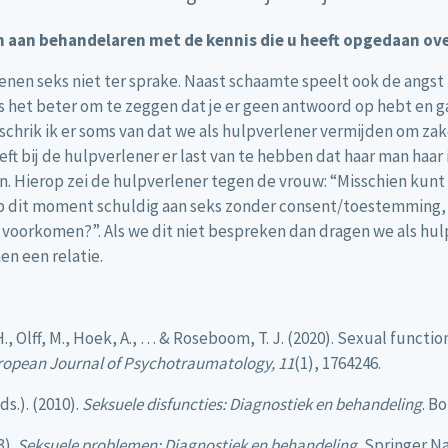
n aan behandelaren met de kennis die u heeft opgedaan ov
nen seks niet ter sprake. Naast schaamte speelt ook de ang
e is het beter om te zeggen dat je er geen antwoord op hebt en
 schrik ik er soms van dat we als hulpverlener vermijden om z
ft bij de hulpverlener er last van te hebben dat haar man haar 
en. Hierop zei de hulpverlener tegen de vrouw: “Misschien kunt 
 dit moment schuldig aan seks zonder consent/toestemming, dat
 voorkomen?”. Als we dit niet bespreken dan dragen we als hu
en een relatie.
H., Olff, M., Hoek, A., … & Roseboom, T. J. (2020). Sexual functio
ropean Journal of Psychotraumatology, 11
(1), 1764246.
ds.). (2010).
Seksuele disfuncties: Diagnostiek en behandeling
. B
3).
Seksuele problemen: Diagnostiek en behandeling.
Springer Na