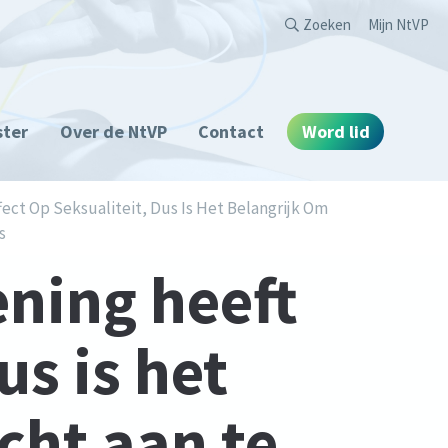
Second
Zoeken
Mijn NtVP
ster
Over de NtVP
Contact
Word lid
ect Op Seksualiteit, Dus Is Het Belangrijk Om
s
ning heeft
us is het
cht aan te