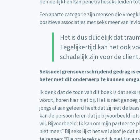
bemoeilijkt en kan penetratieseks leiden tot 
Een aparte categorie zijn mensen die vroegk
positieve associaties met seks meer van invl
Het is dus duidelijk dat trau
Tegelijkertijd kan het ook 
schadelijk zijn voor de client.
Seksueel grensoverschrijdend gedrag is 
beter met dit onderwerp te kunnen omga
Ik denk dat de toon van dit boek is dat seks i
wordt, horen hier niet bij. Het is niet genoe
jongs af aan geleerd heeft dat zij niet de ba
kan de persoon leren dat je bijvoorbeeld iet
wil. Bijvoorbeeld: Ik kan om mijn partner te 
niet meer.” Bij seks lijkt het wel alsof je d
te zeggen: “Die orale seks vind ik niet fijn en 