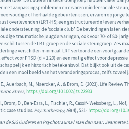
t onderzoek. De ouderen in deze doelgroep hebben vaker dan 
met aanpassingsproblemen en ervaren minder sociale steun, die
eervoudige of herhaalde gebeurtenissen, ervaren op jonge le
caust overlevenden (LRT-HS; een gestructureerde levensverha
e ondersteuning: de ‘sociale club’. De bevindingen laten zien
oudige traumatische jeugdervaringen, ook voor 70- of 80- jarig
erschil tussen de LRT-groep en de sociale steungroep. Zes ma
nderlinge verschillen minimaal. LRT vertoonde een voortgaande
ffect voor PTSD (d = 1.20) en een matig effect voor depressie (d
schappelijk en historisch betekenisvol. Dat blijkt ook uit de 
eden een mooi beeld van het veranderingsproces, zelfs zoveel 
E., Auerbach, M., Maercker, A., & Brom, D. (2023). Life Review 
matic Stress,
https://doi.org/10.1002/jts.22933
Brom, D., Ben-Ezra, L., Tischler, R., Cassif- Weissberg, L., Nof, 
tic case studies.
Psychotherapy, 5
9(4), 521-
https://doi.org/10.
n van de SIG Ouderen en Psychotrauma? Mail dan naar: Jeannette L