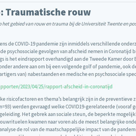
p: Traumatische rouw
 het gebied van rouw en trauma bij de Universiteit Twente en pos
dens de COVID-19 pandemie zijn inmiddels verschillende onder
n de psychosociale gevolgen van afscheid nemen in Coronatijd
gs is het eindrapport overhandigd aan de Tweede Kamer door E
der andere aan om bij een volgende golf of pandemie, ook de 
rtigers van) nabestaanden en medische en psychosociale speci
pporten/2023/04/25/rapport-afscheid-in-coronatijd
e risicofactoren en thema’s belangrijk zijn in de preventieve z
n=93) werden gevraagd welke COVID19-gerelateerde (vooraf ged
eleiding. Het gebrek aan sociale steun, de beperkte mogelij
 rouwrituelen kwamen naar voren als de meest belangrijke on
e analyse de rol van de maatschappelijke impact van de pande