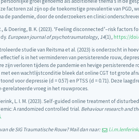
 persoonlijke groei genoemd als additionele thema’s in de g
eze factoren zal zijn op de toekomstige prevalentie van PGD, 
na de pandemie, door de onderzoekers en clinici onderschreve
 R., & Doering, B. K. (2023). ‘Feeling disconnected’–risk factors
udy.
European journal of psychotraumatology
,
14
(1),
https://doi
leerde studie van Reitsma et al. (2023) is onderzocht in hoe
effectief is in het verminderen van persisterende rouw, depre
 zijn verloren tijdens de pandemie en hevige persisterende r
et een wachtlijstconditie bleek dat online CGT tot grote afn
oond voor depressie (d = 0.57) en PTSS (d = 0.71). Deze laagd
w-gerelateerde vroeg in het rouwproces.
enferink, L. I. M. (2023). Self-guided online treatment of distur
emic: A randomized controlled trial.
Behaviour research and th
.
en van de SIG Traumatische Rouw? Mail dan naar:
l.i.m.lenferi