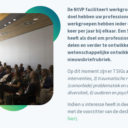
De NtVP faciliteert werkgro
doel hebben uw professione
werkgroepen hebben ieder 
keer per jaar bij elkaar. Ee
heeft als doel om professio
delen en verder te ontwikke
wetenschappelijke ontwikke
nieuwsbriefrubriek.
Op dit moment zijn er 7 SIGs a
interventies, 3) traumatische 
(comorbide) problematiek en di
diversiteit, 6) ouderen en psy
Indien u interesse heeft in 
met de voorzitter van de des
hier)
.