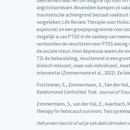
deelnemers was het de hoogste tijd voor di
angststoornissen. Bovendien kampen ze vaker 
traumatische achtergrond bestaat vaakbuit m
vergeleken: Life Review Therapie voor Holo
exposure) en een groepsprogramma voor social
mogelijk is van PTSD in de nasleep van meerv
vertoonden de resultaten voor PTSS weinig v
de sociale steun. Voor depressie waren de o
T3) de behandeling, resulterend in een groot e
klinisch relevant, maar ook individueel, maat
interventie (Zimmermann et al., 2022). Ze bi
Forstmeier, S., Zimmermann, S., Van der Hal, 
Randomized Controlled Trial.
Journal of Trau
Zimmermann, S., van der Hal, E., Auerbach, M., 
therapy for holocaust survivors: Two systema
Heb je een reactie of wil je ook deel uitmake