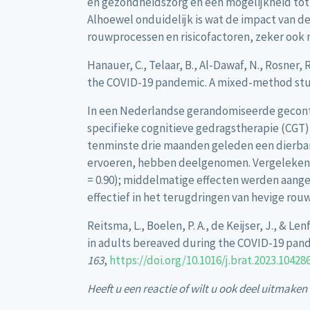
en gezondheidszorg en een mogelijkheid tot
Alhoewel onduidelijk is wat de impact van d
rouwprocessen en risicofactoren, zeker ook 
Hanauer, C., Telaar, B., Al-Dawaf, N., Rosner,
the COVID-19 pandemic. A mixed-method st
In een Nederlandse gerandomiseerde gecontro
specifieke cognitieve gedragstherapie (CGT) 
tenminste drie maanden geleden een dierbare
ervoeren, hebben deelgenomen. Vergeleken m
= 0.90); middelmatige effecten werden aanget
effectief in het terugdringen van hevige rou
Reitsma, L., Boelen, P. A., de Keijser, J., & L
in adults bereaved during the COVID-19 pand
163
,
https://doi.org/10.1016/j.brat.2023.104286
Heeft u een reactie of wilt u ook deel uitmak