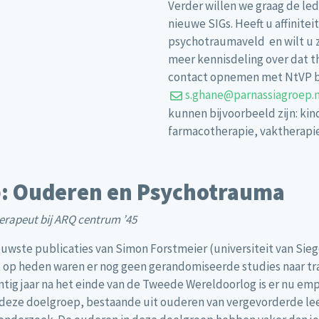
Verder willen we graag de l
nieuwe SIGs. Heeft u affinite
psychotraumaveld en wilt u 
meer kennisdeling over dat t
contact opnemen met NtVP b
s.ghane@parnassiagroep.n
kunnen bijvoorbeeld zijn: kin
farmacotherapie, vaktherapie
up: Ouderen en Psychotrauma
erapeut bij ARQ centrum ’45
ieuwste publicaties van Simon Forstmeier (universiteit van Sie
Tot op heden waren er nog geen gerandomiseerde studies naar t
tig jaar na het einde van de Tweede Wereldoorlog is er nu em
deze doelgroep, bestaande uit ouderen van vergevorderde leeft