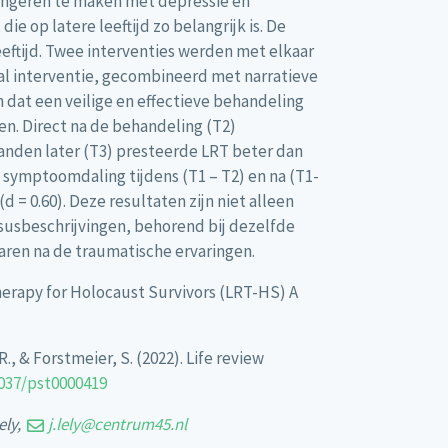
jongeren te maken met depressie en
 op latere leeftijd zo belangrijk is. De
eftijd. Twee interventies werden met elkaar
al interventie, gecombineerd met narratieve
 dat een veilige en effectieve behandeling
en. Direct na de behandeling (T2)
anden later (T3) presteerde LRT beter dan
 symptoomdaling tijdens (T1 – T2) en na (T1-
 = 0.60). Deze resultaten zijn niet alleen
casusbeschrijvingen, behorend bij dezelfde
jaren na de traumatische ervaringen.
Therapy for Holocaust Survivors (LRT-HS) A
R., & Forstmeier, S. (2022). Life review
1037/pst0000419
ely,
j.lely@centrum45.nl