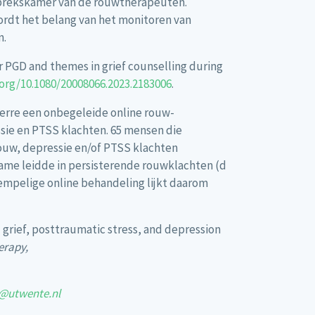
esprekskamer van de rouwtherapeuten.
wordt het belang van het monitoren van
n.
 for PGD and themes in grief counselling during
.org/10.1080/20008066.2023.2183006
.
verre een onbegeleide online rouw-
ssie en PTSS klachten. 65 mensen die
ouw, depressie en/of PTSS klachten
ame leidde in persisterende rouwklachten (d
rempelige online behandeling lijkt daarom
bed grief, posttraumatic stress, and depression
erapy,
nk@utwente.nl