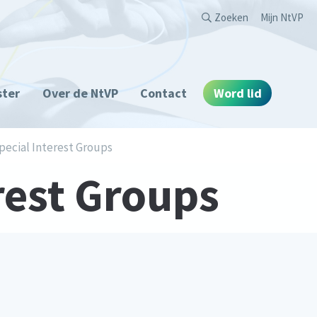
Second
Zoeken
Mijn NtVP
ster
Over de NtVP
Contact
Word lid
pecial Interest Groups
rest Groups