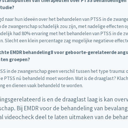
e standpunten van therapeuten over PTSS behandelingen 
studie?
agd naar hun ideeën over het behandelen van PTSS in de zwange
 de zwangerschap schadelijk zou zijn, met nadelige effecten o
delijk had 80% ervaring met het behandelen van PTSS in de 
n. Slecht een klein percentage zag mogelijke negatieve effect
zochte EMDR behandeling8 voor geboorte-gerelateerde angs
nten groepen?
SS in de zwangerschap geen verschil tussen het type trauma: of
f de PTSS nú behandeld moet worden. Wat is de draaglast? Klac
g en dienen vaak behandeld te worden.
ingsgerelateerd is en de draaglast laag is kan ov
schap. Bij EMDR voor de behandeling van bevalangst 
 videocheck deel te laten uitmaken van de behan