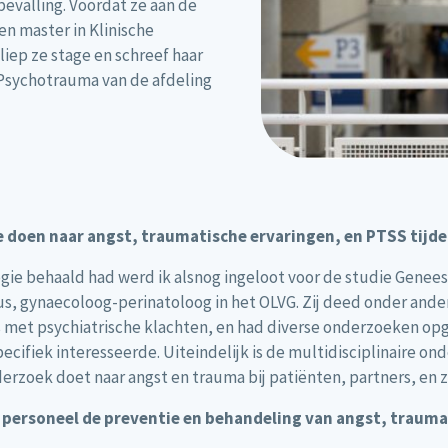
evalling. Voordat ze aan de
n master in Klinische
liep ze stage en schreef haar
Psychotrauma van de afdeling
e doen naar angst, traumatische ervaringen, en PTSS tijd
ogie behaald had werd ik alsnog ingeloot voor de studie Genee
us, gynaecoloog-perinatoloog in het OLVG. Zij deed onder ande
 met psychiatrische klachten, en had diverse onderzoeken opge
pecifiek interesseerde. Uiteindelijk is de multidisciplinaire 
erzoek doet naar angst en trauma bij patiënten, partners, en 
ersoneel de preventie en behandeling van angst, trauma