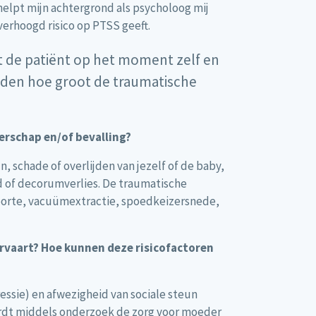
helpt mijn achtergrond als psycholoog mij
verhoogd risico op PTSS geeft.
t de patiënt op het moment zelf en
orden hoe groot de traumatische
rschap en/of bevalling?
 schade of overlijden van jezelf of de baby,
d of decorumverlies. De traumatische
boorte, vacuümextractie, spoedkeizersnede,
ervaart? Hoe kunnen deze risicofactoren
ssie) en afwezigheid van sociale steun
wordt middels onderzoek de zorg voor moeder