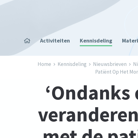
Overslaan en naar de inhoud gaan
Home
Activiteiten
Kennisdeling
Mater
Kruimelpad
Home
Kennisdeling
Nieuwsbrieven
Ni
Patiënt Op Het Mom
‘Ondanks d
veranderen
met de pat