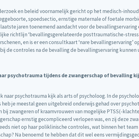
onderzoek en beleid voornamelijk gericht op het medisch-inhoud
eggeboorte, spoedsectio, ernstige maternale of foetale morbidi
e laatste jaren toenemend aandacht voor de bevallingservarin
delijke richtlijn ‘bevallingsgerelateerde posttraumatische-stre
schenen, en is er een consultkaart ‘nare bevallingservaring’ o
bij de controles na de bevalling de bevallingservaring kunnen
naar psychotrauma tijdens de zwangerschap of bevalling kij
 ik naar psychotrauma kijk als arts of psycholoog. In de psycho
ts heb je meestal geen uitgebreid onderwijs gehad over psycho
en bij zwangeren of kraamvrouwen van mogelijke PTSS(-klachten
erschap ernstig gecompliceerd verlopen was, en zij deze zwan
eds niet op haar poliklinische controles, wat binnen het team 
schap? Na benoemd te hebben dat dit wel eens vermijdingsgedr