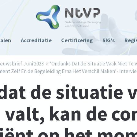
ialen
Accreditatie
Certificering
SIG's
Regi
euwsbrief Juni 2023
‘Ondanks Dat de Situatie Vaak Niet Te
ent Zelf En de Begeleiding Erna Het Verschil Maken’- Intervi
at de situatie v
 valt, kan de c
iënt op het mom