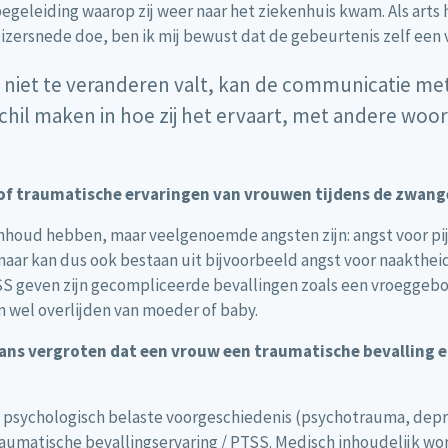
egeleiding waarop zij weer naar het ziekenhuis kwam. Als arts 
izersnede doe, ben ik mij bewust dat de gebeurtenis zelf een 
k niet te veranderen valt, kan de communicatie me
schil maken in hoe zij het ervaart, met andere wo
f traumatische ervaringen van vrouwen tijdens de zwange
houd hebben, maar veelgenoemde angsten zijn: angst voor pijn,
maar kan dus ook bestaan uit bijvoorbeeld angst voor naakthei
TSS geven zijn gecompliceerde bevallingen zoals een vroegge
an wel overlijden van moeder of baby.
 kans vergroten dat een vrouw een traumatische bevalling 
 psychologisch belaste voorgeschiedenis (psychotrauma, depre
traumatische bevallingservaring / PTSS. Medisch inhoudelijk 