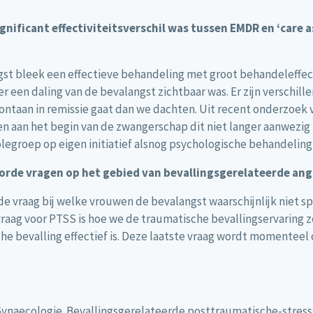
nificant effectiviteitsverschil was tussen EMDR en ‘care a
 bleek een effectieve behandeling met groot behandeleffect. 
 een daling van de bevalangst zichtbaar was. Er zijn verschil
spontaan in remissie gaat dan we dachten. Uit recent onderzoe
 aan het begin van de zwangerschap dit niet langer aanwezig is
legroep op eigen initiatief alsnog psychologische behandeling
orde vragen op het gebied van bevallingsgerelateerde an
e vraag bij welke vrouwen de bevalangst waarschijnlijk niet s
raag voor PTSS is hoe we de traumatische bevallingservaring z
e bevalling effectief is. Deze laatste vraag wordt momenteel
Gynaecologie. Bevallingsgerelateerde posttraumatische-stress