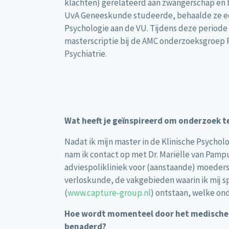
klachten) gerelateerd aan zwangerschap en b
UvA Geneeskunde studeerde, behaalde ze ee
Psychologie aan de VU. Tijdens deze periode 
masterscriptie bij de AMC onderzoeksgroep 
Psychiatrie.
Wat heeft je geïnspireerd om onderzoek t
Nadat ik mijn master in de Klinische Psychol
nam ik contact op met Dr. Mariëlle van Pamp
adviespolikliniek voor (aanstaande) moeders
verloskunde, de vakgebieden waarin ik mij s
(
www.capture-group.nl
) ontstaan, welke ond
Hoe wordt momenteel door het medische p
benaderd?