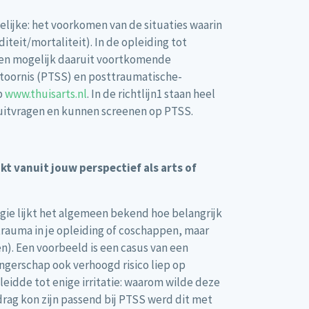
elijke: het voorkomen van de situaties waarin
teit/mortaliteit). In de opleiding tot
g en mogelijk daaruit voortkomende
sstoornis (PTSS) en posttraumatische-
p
www.thuisarts.nl
. In de richtlijn1 staan heel
 uitvragen en kunnen screenen op PTSS.
kt vanuit jouw perspectief als arts of
logie lijkt het algemeen bekend hoe belangrijk
trauma in je opleiding of coschappen, maar
). Een voorbeeld is een casus van een
gerschap ook verhoogd risico liep op
leidde tot enige irritatie: waarom wilde deze
ag kon zijn passend bij PTSS werd dit met