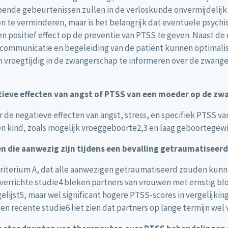
jpende gebeurtenissen zullen in de verloskunde onvermijdelijk
ren te verminderen, maar is het belangrijk dat eventuele psych
n positief effect op de preventie van PTSS te geven. Naast d
 communicatie en begeleiding van de patiënt kunnen optimalise
 vroegtijdig in de zwangerschap te informeren over de zwanger
atieve effecten van angst of PTSS van een moeder op de z
r de negatieve effecten van angst, stress, en specifiek PTSS 
 kind, zoals mogelijk vroeggeboorte2,3 en laag geboortegewi
en die aanwezig zijn tijdens een bevalling getraumatiseerd
criterium A, dat alle aanwezigen getraumatiseerd zouden kunn
verrichte studie4 bleken partners van vrouwen met ernstig bloe
ijst5, maar wel significant hogere PTSS-scores in vergelijkin
en recente studie6 liet zien dat partners op lange termijn wel