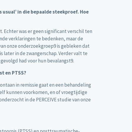
s usual’ in die bepaalde steekproef. Hoe
Echter was er geen significant verschil ten
lende verklaringen te bedenken, maar de
k van onze onderzoekgroep9 is gebleken dat
 later in de zwangerschap. Verder valt te
 gevolgd had voor hun bevalangst9.
gst en PTSS?
pontaan in remissie gaat en een behandeling
elf kunnen voorkomen, en of vroegtijdige
 onderzocht in de PERCEIVE studie van onze
stoornis (PTSS) en posttraumatische-