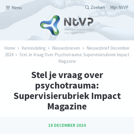
Overslaan en naar de inhoud gaan
Secondary men
Zoeken
Mijn NtVP
Menu
Kruimelpad
Home
Kennisdeling
Nieuwsbrieven
Nieuwsbrief December
2024
Stel Je Vraag Over Psychotrauma: Supervisierubriek Impact
Magazine
Stel je vraag over
psychotrauma:
Supervisierubriek Impact
Magazine
18 DECEMBER 2024