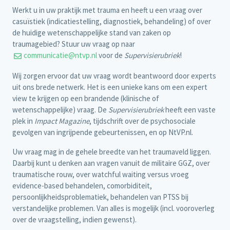
Werkt u in uw praktijk met trauma en heeft u een vraag over
casuïstiek (indicatiestelling, diagnostiek, behandeling) of over
de huidige wetenschappelijke stand van zaken op
traumagebied? Stuur uw vraag op naar
communicatie@ntvp.nl
voor de
Supervisierubriek
!
Wij zorgen ervoor dat uw vraag wordt beantwoord door experts
uit ons brede netwerk. Het is een unieke kans om een expert
view te krijgen op een brandende (klinische of
wetenschappelijke) vraag. De
Supervisierubriek
heeft een vaste
plek in
Impact Magazine
, tijdschrift over de psychosociale
gevolgen van ingrijpende gebeurtenissen, en op NtVP.nl.
Uw vraag mag in de gehele breedte van het traumaveld liggen.
Daarbij kunt u denken aan vragen vanuit de militaire GGZ, over
traumatische rouw, over watchful waiting versus vroeg
evidence-based behandelen, comorbiditeit,
persoonlijkheidsproblematiek, behandelen van PTSS bij
verstandelijke problemen. Van alles is mogelijk (incl. vooroverleg
over de vraagstelling, indien gewenst).