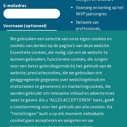
E-mailadres
Voorrang en korting op het
NtVP jaarcongres
Netwerk van
Voornaam (optioneel)
professionals,
mogelijkheid tot
We gebruiken een selectie van onze eigen cookies en
samenwerken in een van
cookies van derden op de pagina’s van deze website:
Achternaam (optioneel)
de Special Interest
Essentiële cookies, die nodig zijn om de website te
Groepen (SIG’s) of zelf een
kunnen gebruiken; functionele cookies, die zorgen
SIG initiëren
voor een beter gebruiksgemak bij het gebruik van de
CAPTCHA
website; prestatiecookies, die we gebruiken om
Word lid
geaggregeerde gegevens over websitegebruik en
statistieken te genereren; en marketingcookies, die
worden gebruikt om relevante inhoud en advertenties
weer te geven. Als u "ALLES ACCEPTEREN" kiest, geeft
u toestemming voor het gebruik van alle cookies. Via
"Instellingen" kunt u op elk moment individuele
Contact
cookietypen accepteren en weigeren en uw