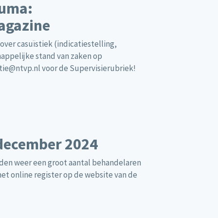
auma:
agazine
ver casuïstiek (indicatiestelling,
happelijke stand van zaken op
ie@ntvp.nl
voor de Supervisierubriek!
december 2024
nden weer een groot aantal behandelaren
het online register op de website van de