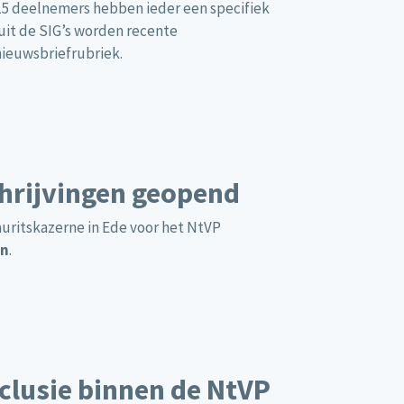
 15 deelnemers hebben ieder een specifiek
nuit de SIG’s worden recente
nieuwsbriefrubriek.
chrijvingen geopend
auritskazerne in Ede voor het NtVP
en
.
nclusie binnen de NtVP