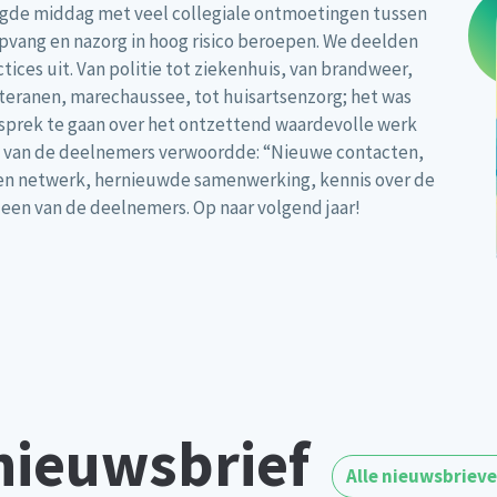
agde middag met veel collegiale ontmoetingen tussen
pvang en nazorg in hoog risico beroepen. We deelden
ctices uit. Van politie tot ziekenhuis, van brandweer,
teranen, marechaussee, tot huisartsenzorg; het was
esprek te gaan over het ontzettend waardevolle werk
én van de deelnemers verwoordde: “Nieuwe contacten,
igen netwerk, hernieuwde samenwerking, kennis over de
een van de deelnemers. Op naar volgend jaar!
nieuwsbrief
Alle nieuwsbriev