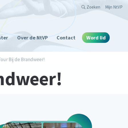
Second
Zoeken
Mijn NtVP
ster
Over de NtVP
Contact
Word lid
our Bij de Brandweer!
andweer!