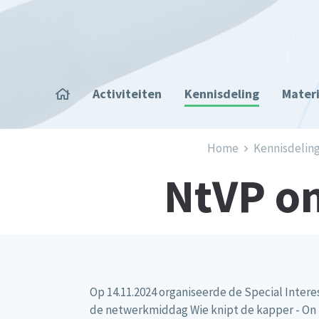
Overslaan en naar de inhoud gaan
Home
Activiteiten
Kennisdeling
Mater
Kruimelpad
Home
Kennisdelin
NtVP on
Op 14.11.2024 organiseerde de Special Inter
de netwerkmiddag Wie knipt de kapper - On t