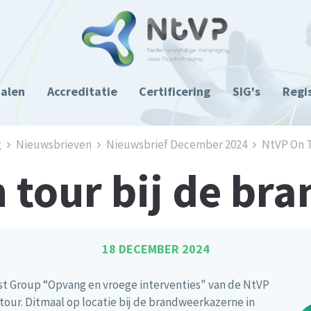
ialen
Accreditatie
Certificering
SIG's
Regi
g
Nieuwsbrieven
Nieuwsbrief December 2024
NtVP On T
 tour bij de br
18 DECEMBER 2024
est Group “Opvang en vroege interventies" van de NtVP
our. Ditmaal op locatie bij de brandweerkazerne in