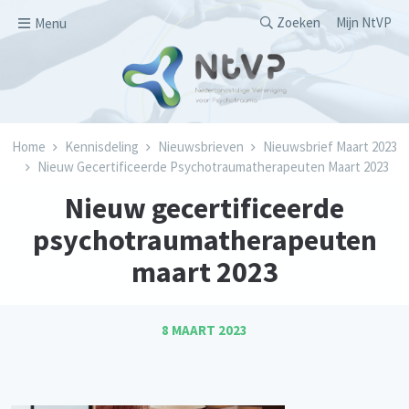
Overslaan en naar de inhoud gaan
Secondary men
Zoeken
Mijn NtVP
Menu
Kruimelpad
Home
Kennisdeling
Nieuwsbrieven
Nieuwsbrief Maart 2023
Nieuw Gecertificeerde Psychotraumatherapeuten Maart 2023
Nieuw gecertificeerde
psychotraumatherapeuten
maart 2023
8 MAART 2023