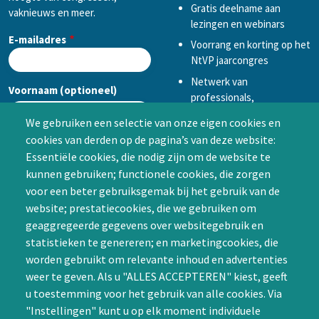
Gratis deelname aan
vaknieuws en meer.
lezingen en webinars
E-mailadres
Voorrang en korting op het
NtVP jaarcongres
Netwerk van
Voornaam (optioneel)
professionals,
mogelijkheid tot
We gebruiken een selectie van onze eigen cookies en
samenwerken in een van
cookies van derden op de pagina’s van deze website:
Achternaam (optioneel)
de Special Interest
Essentiële cookies, die nodig zijn om de website te
Groepen (SIG’s) of zelf een
kunnen gebruiken; functionele cookies, die zorgen
SIG initiëren
voor een beter gebruiksgemak bij het gebruik van de
CAPTCHA
website; prestatiecookies, die we gebruiken om
Word lid
geaggregeerde gegevens over websitegebruik en
statistieken te genereren; en marketingcookies, die
worden gebruikt om relevante inhoud en advertenties
weer te geven. Als u "ALLES ACCEPTEREN" kiest, geeft
u toestemming voor het gebruik van alle cookies. Via
"Instellingen" kunt u op elk moment individuele