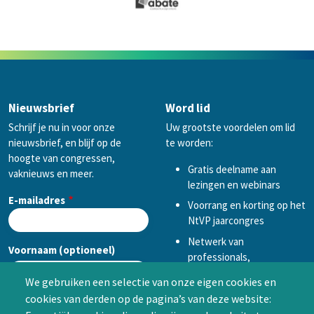
Nieuwsbrief
Word lid
Schrijf je nu in voor onze
Uw grootste voordelen om lid
nieuwsbrief, en blijf op de
te worden:
hoogte van congressen,
Gratis deelname aan
vaknieuws en meer.
lezingen en webinars
E-mailadres
Voorrang en korting op het
NtVP jaarcongres
Netwerk van
Voornaam (optioneel)
professionals,
mogelijkheid tot
We gebruiken een selectie van onze eigen cookies en
samenwerken in een van
cookies van derden op de pagina’s van deze website:
Achternaam (optioneel)
de Special Interest