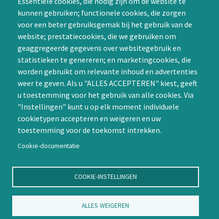
Essentiële cookies, die nodig zijn om de website te
Groepen (SIG’s) of zelf een
kunnen gebruiken; functionele cookies, die zorgen
SIG initiëren
voor een beter gebruiksgemak bij het gebruik van de
CAPTCHA
website; prestatiecookies, die we gebruiken om
Word lid
geaggregeerde gegevens over websitegebruik en
statistieken te genereren; en marketingcookies, die
worden gebruikt om relevante inhoud en advertenties
weer te geven. Als u "ALLES ACCEPTEREN" kiest, geeft
u toestemming voor het gebruik van alle cookies. Via
"Instellingen" kunt u op elk moment individuele
Contact
cookietypen accepteren en weigeren en uw
toestemming voor de toekomst intrekken.
Nienoord 5, 1112 XE Diemen
info@ntvp.nl
Cookie-documentatie
KVK: 30214897 te Utrecht
SNS: IBAN
COOKIE-INSTELLINGEN
NL58SNSB0909516898 BIC
SNSBNL2A te Utrecht
ALLES WEIGEREN
Volg ons op LinkedIn