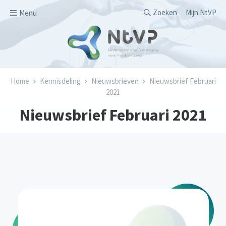
Overslaan en naar de inhoud gaan
Secondary men
Zoeken
Mijn NtVP
Menu
Kruimelpad
Home
Kennisdeling
Nieuwsbrieven
Nieuwsbrief Februari
2021
Nieuwsbrief Februari 2021