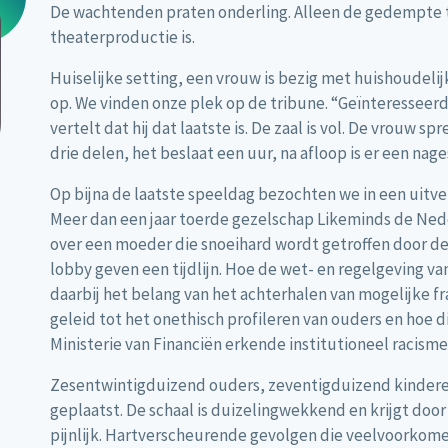
De wachtenden praten onderling. Alleen de gedempte t
theaterproductie is.
Huiselijke setting, een vrouw is bezig met huishoudelij
op. We vinden onze plek op de tribune. “Geïnteresseer
vertelt dat hij dat laatste is. De zaal is vol. De vrouw 
drie delen, het beslaat een uur, na afloop is er een nage
Op bijna de laatste speeldag bezochten we in een uit
Meer dan een jaar toerde gezelschap Likeminds de Ne
over een moeder die snoeihard wordt getroffen door de
lobby geven een tijdlijn. Hoe de wet- en regelgeving va
daarbij het belang van het achterhalen van mogelijke fr
geleid tot het onethisch profileren van ouders en hoe d
Ministerie van Financiën erkende institutioneel racisme 
Zesentwintigduizend ouders, zeventigduizend kindere
geplaatst. De schaal is duizelingwekkend en krijgt door
pijnlijk. Hartverscheurende gevolgen die veelvoorkomen