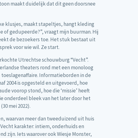
oon maakt duidelijk dat dit geen doorsnee
ke klusjes, maakt stapeltjes, hangt kleding
de of gedupeerde?”, vraagt mijn buurman. Hij
spreekt de bezoekers toe. Het stuk bestaat uit
sprek voor wie wil. Ze start.
verkochte Utrechtse schouwburg “Vecht”.
derlandse theaters rond met een monoloog
 toeslagenaffaire. Informatieborden in de
naf 2004 is opgesteld en uitgevoerd, hoe
aude voorop stond, hoe die ‘missie’ heeft
ie onderdeel bleek van het later door het
(30 mei 2022).
n, waarvan meer dan tweeduizend uit huis
 Vecht karakter: intiem, onderhuids en
d zijn. Iets waarover ook Wiesje Monster,