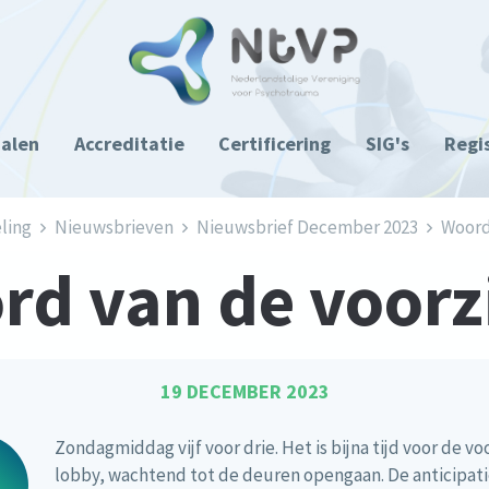
ialen
Accreditatie
Certificering
SIG's
Regi
ling
Nieuwsbrieven
Nieuwsbrief December 2023
Woord 
d van de voorz
19 DECEMBER 2023
Zondagmiddag vijf voor drie. Het is bijna tijd voor de v
lobby, wachtend tot de deuren opengaan. De anticipati