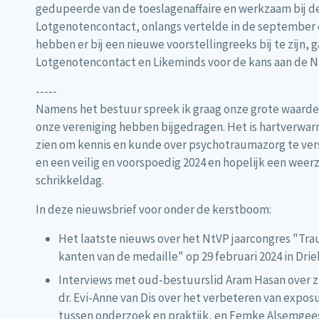
gedupeerde van de toeslagenaffaire en werkzaam bij de 
Lotgenotencontact, onlangs vertelde in de september 
hebben er bij een nieuwe voorstellingreeks bij te zijn, 
Lotgenotencontact en Likeminds voor de kans aan de N
-----
Namens het bestuur spreek ik graag onze grote waarderin
onze vereniging hebben bijgedragen. Het is hartverwarm
zien om kennis en kunde over psychotraumazorg te ver
en een veilig en voorspoedig 2024 en hopelijk een weer
schrikkeldag.
In deze nieuwsbrief voor onder de kerstboom:
Het laatste nieuws over het NtVP jaarcongres "Tr
kanten van de medaille" op 29 februari 2024 in Dri
Interviews met oud-bestuurslid Aram Hasan over zi
dr. Evi-Anne van Dis over het verbeteren van expos
tussen onderzoek en praktijk, en Femke Alsemgees