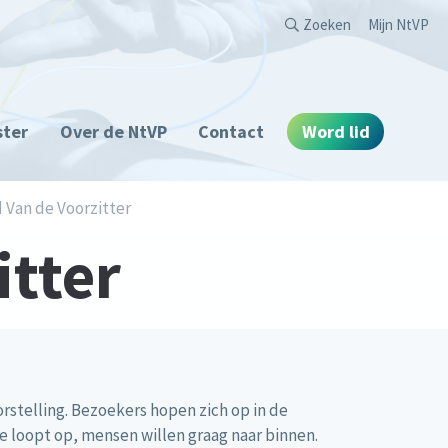
Second
Zoeken
Mijn NtVP
ster
Over de NtVP
Contact
Word lid
Van de Voorzitter
itter
oorstelling. Bezoekers hopen zich op in de
e loopt op, mensen willen graag naar binnen.