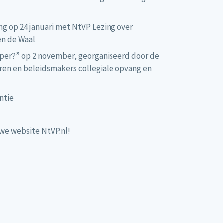
g op 24 januari met NtVP Lezing over
en de Waal
per?” op 2 november, georganiseerd door de
ren en beleidsmakers collegiale opvang en
antie
uwe website NtVP.nl!