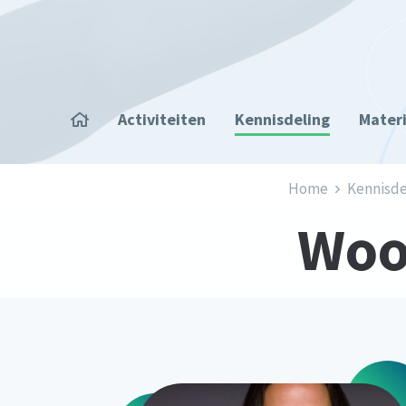
Overslaan en naar de inhoud gaan
Home
Activiteiten
Kennisdeling
Mater
Kruimelpad
Home
Kennisde
Woor