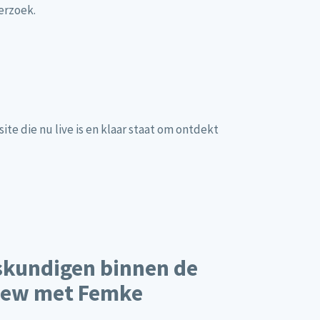
erzoek.
te die nu live is en klaar staat om ontdekt
skundigen binnen de
iew met Femke