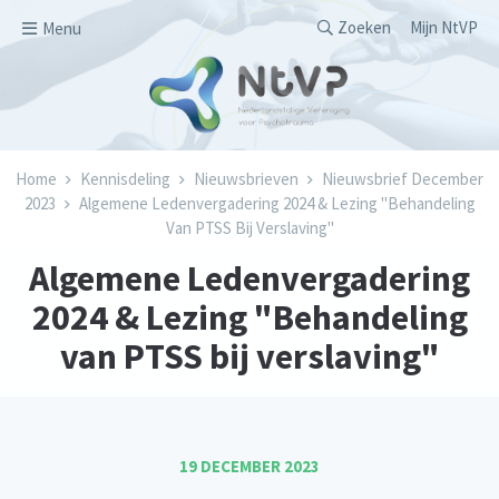
Overslaan en naar de inhoud gaan
Secondary men
Zoeken
Mijn NtVP
Menu
Kruimelpad
Home
Kennisdeling
Nieuwsbrieven
Nieuwsbrief December
2023
Algemene Ledenvergadering 2024 & Lezing "Behandeling
Van PTSS Bij Verslaving"
Algemene Ledenvergadering
2024 & Lezing "Behandeling
van PTSS bij verslaving"
19 DECEMBER 2023