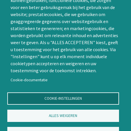
kunnen gebruiken; functionele cookies, die zorgen
SIG initiëren
voor een beter gebruiksgemak bij het gebruik van de
CAPTCHA
website; prestatiecookies, die we gebruiken om
Word lid
geaggregeerde gegevens over websitegebruik en
statistieken te genereren; en marketingcookies, die
worden gebruikt om relevante inhoud en advertenties
weer te geven. Als u "ALLES ACCEPTEREN" kiest, geeft
u toestemming voor het gebruik van alle cookies. Via
"Instellingen" kunt u op elk moment individuele
Contact
cookietypen accepteren en weigeren en uw
toestemming voor de toekomst intrekken.
Nienoord 5, 1112 XE Diemen
info@ntvp.nl
Cookie-documentatie
KVK: 30214897 te Utrecht
SNS: IBAN
COOKIE-INSTELLINGEN
NL58SNSB0909516898 BIC
SNSBNL2A te Utrecht
ALLES WEIGEREN
Volg ons op LinkedIn