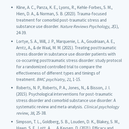
Kline, A. C., Panza, K. E., Lyons, R., Kehle-Forbes, S. M.,
Hien, D. A., & Norman, S. B. (2023). Trauma-focused
treatment for comorbid post-traumatic stress and
substance use disorder.
Nature Reviews Psychology
,
2
(1),
24-39.
Lortye, S. A., Will, J. P., Marquenie, L. A., Goudriaan, A. E.,
Arntz, A., & de Waal, M. M. (2021). Treating posttraumatic
stress disorder in substance use disorder patients with
co-occurring posttraumatic stress disorder: study protocol
for a randomized controlled trial to compare the
effectiveness of different types and timings of
treatment.
BMC psychiatry
,
21
, 1-15.
Roberts, N. P., Roberts, P. A., Jones, N., & Bisson, J. I.
(2015). Psychological interventions for post-traumatic
stress disorder and comorbid substance use disorder: A
systematic review and meta-analysis.
Clinical psychology
review
,
38
, 25-38.
Simpson, T. L., Goldberg, S. B., Louden, D. K., Blakey, S. M.,
Hawn, S. E., Lott, A., ... & Kaysen, D. (2021). Efficacy and