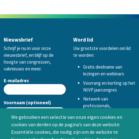
Nieuwsbrief
Word lid
Schrijf je nu in voor onze
Uw grootste voordelen om lid
nieuwsbrief, en blijf op de
te worden:
hoogte van congressen,
Gratis deelname aan
vaknieuws en meer.
lezingen en webinars
E-mailadres
Voorrang en korting op het
NtVP jaarcongres
Netwerk van
Voornaam (optioneel)
professionals,
mogelijkheid tot
We gebruiken een selectie van onze eigen cookies en
samenwerken in een van
cookies van derden op de pagina’s van deze website:
Achternaam (optioneel)
de Special Interest
Essentiële cookies, die nodig zijn om de website te
Groepen (SIG’s) of zelf een