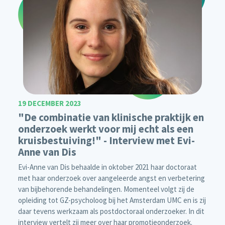
19 DECEMBER 2023
"De combinatie van klinische praktijk en
onderzoek werkt voor mij echt als een
kruisbestuiving!" - Interview met Evi-
Anne van Dis
Evi-Anne van Dis behaalde in oktober 2021 haar doctoraat
met haar onderzoek over aangeleerde angst en verbetering
van bijbehorende behandelingen. Momenteel volgt zij de
opleiding tot GZ-psycholoog bij het Amsterdam UMC en is zij
daar tevens werkzaam als postdoctoraal onderzoeker. In dit
interview vertelt zij meer over haar promotieonderzoek.