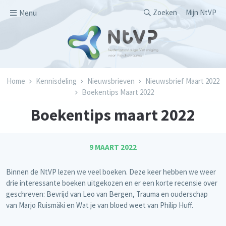
Overslaan en naar de inhoud gaan
Secondary men
Zoeken
Mijn NtVP
Menu
Kruimelpad
Home
Kennisdeling
Nieuwsbrieven
Nieuwsbrief Maart 2022
Boekentips Maart 2022
Boekentips maart 2022
9 MAART 2022
Binnen de NtVP lezen we veel boeken. Deze keer hebben we weer
drie interessante boeken uitgekozen en er een korte recensie over
geschreven: Bevrijd van Leo van Bergen, Trauma en ouderschap
van Marjo Ruismäki en Wat je van bloed weet van Philip Huff.