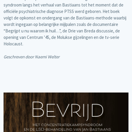
syndroom langs het verhaal van Bastiaans tot het moment dat de
officiële psychiatrische diagnose PTSS werd geboren. Het boek
volgt de opkomst en ondergang van de Bastiaans-methode waarbij
wordt ingegaan op belangrijke mijlpalen zoals de documentaire
“Begrijpt u nu waarom ik huil…”, de Drie van Breda discussie, de
opening van Centrum ’45, de Molukse gijzelingen en de tv-serie
Holocaust.
Geschreven door Naemi Welter