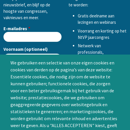
nieuwsbrief, en blijf op de
te worden:
hoogte van congressen,
Gratis deelname aan
vaknieuws en meer.
lezingen en webinars
E-mailadres
Voorrang en korting op het
NtVP jaarcongres
Netwerk van
Voornaam (optioneel)
professionals,
mogelijkheid tot
We gebruiken een selectie van onze eigen cookies en
samenwerken in een van
cookies van derden op de pagina’s van deze website:
Achternaam (optioneel)
de Special Interest
Essentiële cookies, die nodig zijn om de website te
Groepen (SIG’s) of zelf een
kunnen gebruiken; functionele cookies, die zorgen
SIG initiëren
voor een beter gebruiksgemak bij het gebruik van de
CAPTCHA
website; prestatiecookies, die we gebruiken om
Word lid
geaggregeerde gegevens over websitegebruik en
statistieken te genereren; en marketingcookies, die
worden gebruikt om relevante inhoud en advertenties
weer te geven. Als u "ALLES ACCEPTEREN" kiest, geeft