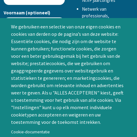
NtVP jaarcongres
Netwerk van
Voornaam (optioneel)
professionals,
mogelijkheid tot
We gebruiken een selectie van onze eigen cookies en
samenwerken in een van
cookies van derden op de pagina’s van deze website:
Achternaam (optioneel)
de Special Interest
Essentiële cookies, die nodig zijn om de website te
Groepen (SIG’s) of zelf een
kunnen gebruiken; functionele cookies, die zorgen
SIG initiëren
voor een beter gebruiksgemak bij het gebruik van de
CAPTCHA
website; prestatiecookies, die we gebruiken om
Word lid
geaggregeerde gegevens over websitegebruik en
statistieken te genereren; en marketingcookies, die
worden gebruikt om relevante inhoud en advertenties
weer te geven. Als u "ALLES ACCEPTEREN" kiest, geeft
u toestemming voor het gebruik van alle cookies. Via
"Instellingen" kunt u op elk moment individuele
Contact
cookietypen accepteren en weigeren en uw
toestemming voor de toekomst intrekken.
Nienoord 5, 1112 XE Diemen
info@ntvp.nl
Cookie-documentatie