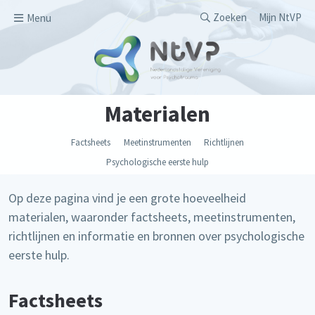
Overslaan en naar de inhoud gaan
Secondary men
Zoeken
Mijn NtVP
Menu
Materialen
Factsheets
Meetinstrumenten
Richtlijnen
Psychologische eerste hulp
Op deze pagina vind je een grote hoeveelheid
materialen, waaronder factsheets, meetinstrumenten,
richtlijnen en informatie en bronnen over psychologische
eerste hulp.
Factsheets